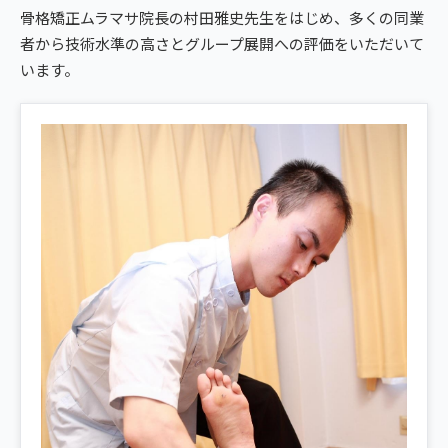
giversメソッドGIFT
骨格矯正ムラマサ院長の村田雅史先生をはじめ、多くの同業
西区・横川
ぎっくり腰
者から技術水準の高さとグループ展開への評価をいただいて
よくある質問
メディア掲載
研究・論文
広島4院から予約する
こころ整骨院 横川院
います。
股関節痛
ご予約・お問い合わせ
医師・専門家の推薦
ブランド全体トップ（全国125院）
4院の比較・選び方
HIROSHIMA AREA
五十肩
全国の店舗一覧
広島の4院から、
猫背・姿勢矯正
あなたの一院を。
椎間板ヘルニア