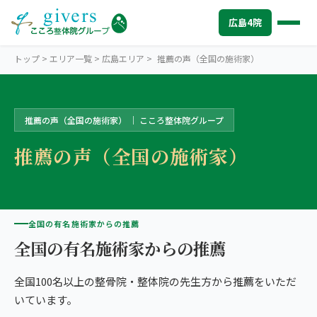
広島4院
トップ
>
エリア一覧
>
広島エリア
>
推薦の声（全国の施術家）
推薦の声（全国の施術家） ｜ こころ整体院グループ
HIROSHIMA
広島エリアトップ
推薦の声（全国の施術家）
STORES
広島4院から探す
中心部・紙屋町
SYMPTOMS
症状から探す
こころ整体院 広島紙屋町院
肩こり・首こり
INFO
全国の有名施術家からの推薦
広島エリアの情報
こころ整骨院 紙屋町シャレオ院
全国の有名施術家からの推薦
腰痛
初めての方へ
TRUST
信頼の根拠
広島駅南口
全国100名以上の整骨院・整体院の先生方から推薦をいただ
頭痛・偏頭痛
料金
お客様の声
ABOUT US
こころ整体院について
こころ整骨院 広島駅南口院
いています。
膝痛
アクセス・営業時間
スタッフ紹介