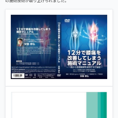
の施術技術が取り上げられました。
giversメソッドGIFT
西区・横川
ぎっくり腰
よくある質問
メディア掲載
研究・論文
広島4院から予約する
こころ整骨院 横川院
股関節痛
ご予約・お問い合わせ
医師・専門家の推薦
ブランド全体トップ（全国125院）
4院の比較・選び方
HIROSHIMA AREA
五十肩
全国の店舗一覧
広島の4院から、
猫背・姿勢矯正
あなたの一院を。
椎間板ヘルニア