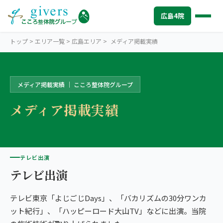
広島4院
トップ
>
エリア一覧
>
広島エリア
>
メディア掲載実績
メディア掲載実績 ｜ こころ整体院グループ
HIROSHIMA
広島エリアトップ
メディア掲載実績
STORES
広島4院から探す
中心部・紙屋町
SYMPTOMS
症状から探す
こころ整体院 広島紙屋町院
肩こり・首こり
INFO
テレビ出演
広島エリアの情報
こころ整骨院 紙屋町シャレオ院
テレビ出演
腰痛
初めての方へ
TRUST
信頼の根拠
広島駅南口
テレビ東京「よじごじDays」、「バカリズムの30分ワンカ
頭痛・偏頭痛
料金
お客様の声
ABOUT US
こころ整体院について
こころ整骨院 広島駅南口院
ット紀行」、「ハッピーロード大山TV」などに出演。当院
膝痛
アクセス・営業時間
スタッフ紹介