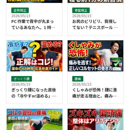
姿勢矯正
骨盤矯正
2026/05/15
2026/05/15
PC 作業で背中が丸まっ
お尻のビリビリ、我慢し
ているあなたへ。1 時間
てない？テニスボール 1
に 1 回で姿勢がリセット
個で劇的に楽になる寝る
される「胸開き」の魔法
前習慣
ぎっくり腰
腰痛
2026/05/15
2026/05/15
ぎっくり腰になった直後
くしゃみが恐怖！腰に激
の「冷やすor温める」正
痛が走る理由と、痛みを
解は？48時間以内の応急
逃がすコルセットの正し
処置ガイド
い巻き方