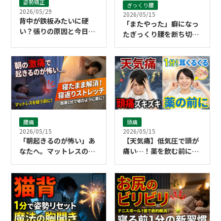
姿勢矯正
ぎっくり腰
2026/05/29
2026/05/15
背中が鉄板みたいに硬
「またやった」癖になっ
い？張りの原因と今日か
たぎっくり腰を断ち切る
らできるセルフケア
ために必要なこと
腰痛
頭痛
2026/05/15
2026/05/15
「朝起きるのが怖い」あ
【天気痛】低気圧で頭が
なたへ。マットレスのせ
痛い…！薬を飲む前に試
いにする前に試してほし
したい「1分耳くるくる
い寝返りストレッチ
マッサージ」の正しいや
り方