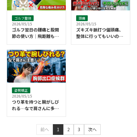
ゴルフ整体
頭痛
2026/05/15
2026/05/15
ゴルフ翌日の腰痛と股関
ズキズキ脈打つ偏頭痛、
節の使い方｜飛距離も守
整体に行ってもいいの？
る体の動かし方と「危険
「発作中」と「予防」の
な腰痛」の見分け方
正しい使い分け
姿勢矯正
2026/05/15
つり革を持つと腕がしび
れる…なで肩さんに多い
「胸郭出口症候群」
前へ
1
2
3
次へ