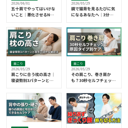
2026/06/01
2026/05/29
五十肩でやってはいけな
鏡で猫背を見るたびに気
いこと｜悪化させるNG
になるあなたへ｜3分で
行動と今日からのセルフ
できるストレッチ習慣
ケア
肩こり
肩こり
2026/05/29
2026/05/29
肩こりに合う枕の高さ｜
その肩こり、巻き肩か
寝姿勢別3パターンと自
も？30秒セルフチェック
宅で試せる確認法
と原因タイプ別ケア