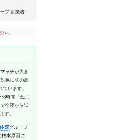
ループ 創業者）
ださい。
スマッチ
が大き
を対象に枕の高
れています。
〜8時間「ねじ
ルで今夜から試
します。
体院
グループ
の根本原因に