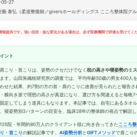
-05-27
安藝 泰弘（柔道整復師／giversホールディングス こころ整体院グ
情報提供です。強い症状・急な変化がある場合は、必ず医療機関で評価を受けてく
イント
肩こり・首こりは、姿勢のクセだけでなく
枕の高さや寝姿勢のミ
ます。山田朱織枕研究所の調査では、平均年齢50歳の男女400人
わせた結果、約7割の方の首・肩のこりに改善が見られたと報告さ
・横向き派で理想の高さが真逆になり、選び方を間違えると毎晩7
固定してしまう道具にもなります。本記事では、自宅にあるタオ
、寝姿勢別3パターンの目安を、臨床28年の整体師の視点で解説
125院・年間約80万人のクライアント様に向き合ってきた
こころ整
り・首こり
の解説記事です。
AI姿勢分析
と
GIFTメソッド
で肩こり