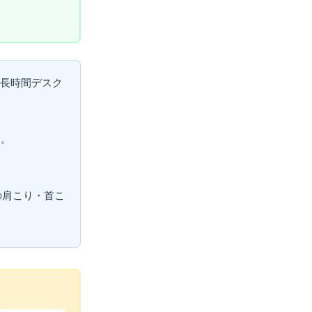
で長時間デスク
と。
たの肩こり・首こ