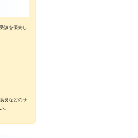
受診を優先し
膜炎などのサ
い。