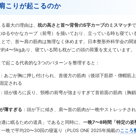
肩こりが起こるのか
こる最大の理由は、
枕の高さと首〜背骨のS字カーブのミスマッチ
にゆるやかなカーブ（前弯）を描いており、立っている時も寝てい
ことで、首〜肩の筋肉は無理なく休めます。日本整形外科学会の関
約4〜5kgあり、寝ている間も枕がこの頭の荷重を支えています。
とで起こる代表的な3つのパターンを整理すると：
：あごが胸に押し付けられ、首後方の筋肉（後頭下筋群・僧帽筋上
固定される
：頭が後ろに反り、頸椎の前弯が強まりすぎて首前面の筋肉（胸鎖
が薄すぎる
：頭が下に傾き、肩〜首の筋肉が一晩中ストレッチされ
快適に眠るための道具」であると同時に、
一晩7〜8時間「特定の姿
晩で平均20〜30回の寝返り（PLOS ONE 2025年掲載の
こころ