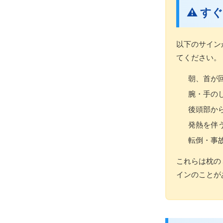
⚠️ 
以下のサイン
てください。
朝、首が
腕・手の
後頭部か
発熱を伴
転倒・事
これらは枕の
インのことが