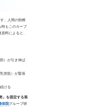
です。人間の頸椎
る時もこのカーブ
連資料によると、
部）が引き伸ば
乳突筋）が緊張
続ける
勢」を固定する装
整体院
グループ研