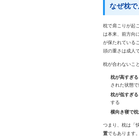
なぜ枕で
枕で肩こりが起
は本来、前方向
が保たれている
頭の重さは成人で
枕が合わないこ
枕が高すぎる
された状態で
枕が低すぎる
する
横向き寝で枕
つまり、枕は「
置
でもあります。一