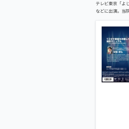
初めての方へ
テレビ東京「よじ
TRUST
信頼の根拠
などに出演。当
頭痛・偏頭痛
料金
お客様の声
ABOUT US
こころ整体院について
膝痛
アクセス・営業時間
スタッフ紹介
giversメソッドGIFT
ぎっくり腰
よくある質問
メディア掲載
研究・論文
立川2院から予約する
股関節痛
ご予約・お問い合わせ
医師・専門家の推薦
ブランド全体トップ（全国125院）
五十肩
全国の店舗一覧
猫背・姿勢矯正
椎間板ヘルニア