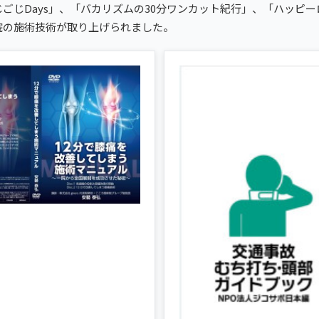
ごじDays」、「バカリズムの30分ワンカット紀行」、「ハッピー
あなたの一院
院の施術技術が取り上げられました。
を。