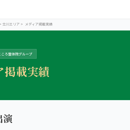
>
立川エリア
>
メディア掲載実績
 こころ整体院グループ
ア掲載実績
TACHIKAWA AREA
立川の2院か
出演
ら、