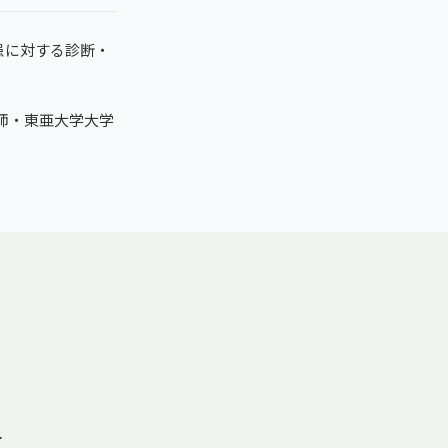
患に対する診断・
復師・東亜大学大学
ー