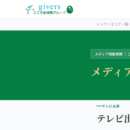
トップ
>
エリア一覧
メディア掲載実績 ｜
TACHIKAWA
立川エリアトップ
メディ
STORES
立川2院から探す
ココロカラダメディカル 立川南口院
SYMPTOMS
症状から探す
テレビ出演
ココロカラダメディカル整体院 立川北口院
肩こり・首こり
テレビ
INFO
立川エリアの情報
2院の比較・選び方
腰痛