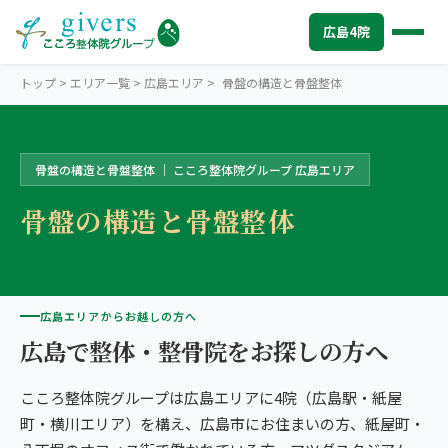
広島4院
トップ
>
エリア一覧
>
広島エリア
>
骨盤の構造と骨盤整体
骨盤の構造と骨盤整体 ｜ こころ整体院グループ 広島エリア
HIROSHIMA
広島エリアトップ
骨盤の構造と骨盤整体
STORES
広島4院から探す
中心部・紙屋町
SYMPTOMS
症状から探す
こころ整体院 広島紙屋町院
肩こり・首こり
INFO
広島エリアからお越しの方へ
広島エリアの情報
こころ整骨院 紙屋町シャレオ院
広島で整体・整骨院をお探しの方へ
腰痛
初めての方へ
TRUST
信頼の根拠
広島駅南口
こころ整体院グループは広島エリアに4院（広島駅・紙屋
頭痛・偏頭痛
料金
お客様の声
ABOUT US
こころ整体院について
こころ整骨院 広島駅南口院
町・横川エリア）を構え、広島市にお住まいの方、紙屋町・
膝痛
アクセス・営業時間
スタッフ紹介