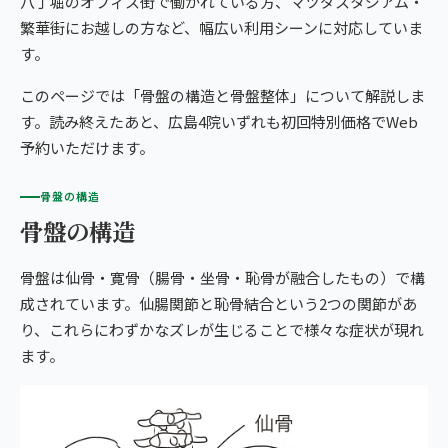
八丁堀のオフィス街で働かれている方、マツダスタジアム・
giversメソッドGIFT
西区・横川
繁華街にお越しの方など、幅広い利用シーンに対応していま
ぎっくり腰
よくある質問
メディア掲載
研究・論文
す。
広島4院から予約する
こころ整骨院 横川院
股関節痛
ご予約・お問い合わせ
医師・専門家の推薦
ブランド全体トップ（全国125院）
このページでは「骨盤の構造と骨盤整体」について解説しま
4院の比較・選び方
す。読み終えたあと、広島4院いずれも初回特別価格でWeb
HIROSHIMA AREA
五十肩
全国の店舗一覧
予約いただけます。
広島の4院から、
猫背・姿勢矯正
あなたの一院を。
骨盤の構造
骨盤の構造
椎間板ヘルニア
骨盤は仙骨・寛骨（腸骨・坐骨・恥骨が融合したもの）で構
成されています。仙腸関節と恥骨結合という2つの関節があ
り、これらにわずかなズレが生じることで様々な症状が現れ
ます。