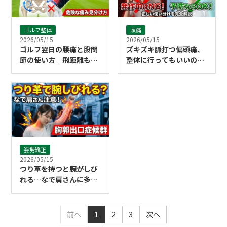
ゴルフ整体
頭痛
2026/05/15
2026/05/15
ゴルフ翌日の腰痛と股関
ズキズキ脈打つ偏頭痛、
節の使い方｜飛距離も守
整体に行ってもいいの？
る体の動かし方と「危険
「発作中」と「予防」の
な腰痛」の見分け方
正しい使い分け
姿勢矯正
2026/05/15
つり革を持つと腕がしび
れる…なで肩さんに多い
「胸郭出口症候群」
前へ
1
2
3
次へ