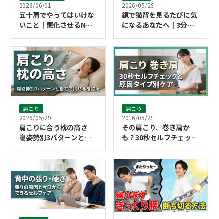
2026/06/01
2026/05/29
五十肩でやってはいけな
鏡で猫背を見るたびに気
いこと｜悪化させるNG
になるあなたへ｜3分で
行動と今日からのセルフ
できるストレッチ習慣
ケア
肩こり
肩こり
2026/05/29
2026/05/29
肩こりに合う枕の高さ｜
その肩こり、巻き肩か
寝姿勢別3パターンと自
も？30秒セルフチェック
宅で試せる確認法
と原因タイプ別ケア