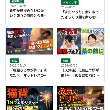
姿勢矯正
ぎっくり腰
2026/05/29
2026/05/15
背中が鉄板みたいに硬
「またやった」癖になっ
い？張りの原因と今日か
たぎっくり腰を断ち切る
らできるセルフケア
ために必要なこと
腰痛
頭痛
2026/05/15
2026/05/15
「朝起きるのが怖い」あ
【天気痛】低気圧で頭が
なたへ。マットレスのせ
痛い…！薬を飲む前に試
いにする前に試してほし
したい「1分耳くるくる
い寝返りストレッチ
マッサージ」の正しいや
り方