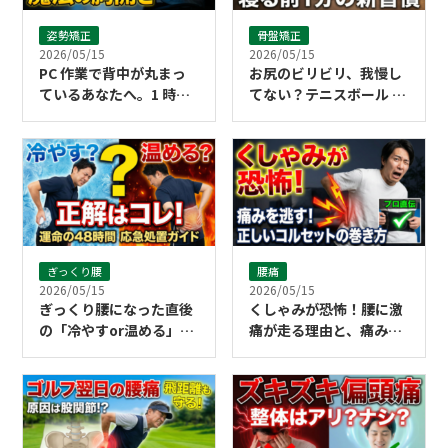
姿勢矯正
骨盤矯正
2026/05/15
2026/05/15
PC 作業で背中が丸まっ
お尻のビリビリ、我慢し
ているあなたへ。1 時間
てない？テニスボール 1
に 1 回で姿勢がリセット
個で劇的に楽になる寝る
される「胸開き」の魔法
前習慣
ぎっくり腰
腰痛
2026/05/15
2026/05/15
ぎっくり腰になった直後
くしゃみが恐怖！腰に激
の「冷やすor温める」正
痛が走る理由と、痛みを
解は？48時間以内の応急
逃がすコルセットの正し
処置ガイド
い巻き方