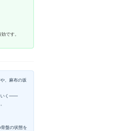
。
有効です。
勢や、麻布の坂
ていく——
と。
たの骨盤の状態を