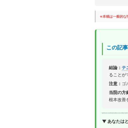
※本稿は一般的な
この記事
結論：
テ
ることが
注意：
ゴ
当院の方
根本改善
▼ あなたは