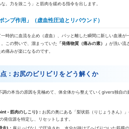
るな。力を抜こう」と筋肉を緩める指令を出します。
の「ポンプ作用」（虚血性圧迫とリバウンド）
て一時的に血流を止め（虚血）、パッと離した瞬間に新しい血液が
）。この勢いで、溜まっていた
「発痛物質（痛みの素）」
が洗い流
ため痛みが楽になるのです。
の視点：お尻のビリビリをどう解くか
不調の本当の原因を見極めて、体全体から整えていくgivers独自
 Point - 筋肉のしこり)：
お尻の奥にある「梨状筋（りじょうきん）」
の発信源を特定し、リセットします。
- 滑走)：
座りっぱなしで圧迫され、水分が抜けてへばりついた筋膜