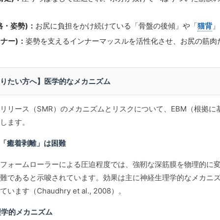
 骨格・姿勢)：
お尻に負担をかけ続けている「骨盤の後傾」や「
猫背
」
 インナー)：
姿勢を支えるインナーマッスルを活性化させ、お尻の筋肉
りたい方へ】医学的なメカニズム
リリース（SMR）のメカニズムとリスクについて、EBM（根拠に
します。
的な「癒着剥離」は困難
フォームローラーによる圧迫程度では、強靭な深筋膜を物理的に
難であると示唆されています。効果は主に神経生理学的なメカニ
ます（Chaudhry et al., 2008）。
生理学的メカニズム