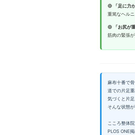
🔴
「足に力
重篤なヘル
🟢
「お尻が
筋肉の緊張が
麻布十番で骨
道での片足重
気づくと片足
そんな状態が
こころ整体院
PLOS O