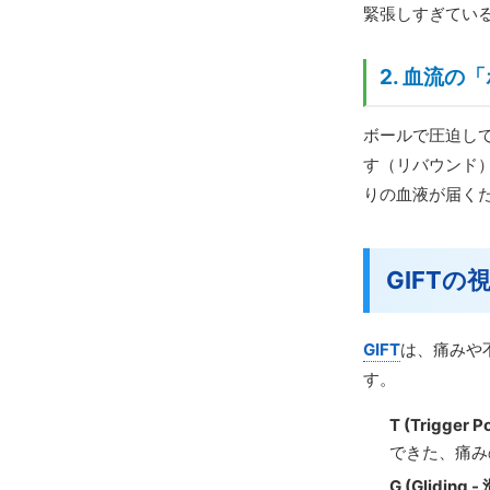
緊張しすぎてい
2. 血流
ボールで圧迫し
す（リバウンド
りの血液が届く
GIFT
GIFT
は、痛みや
す。
T (Trigger
できた、痛み
G (Gliding 