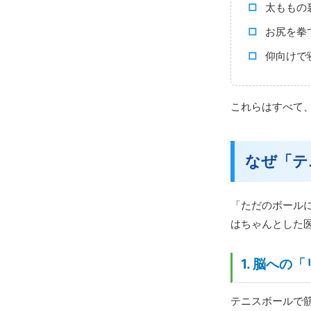
太ももの
お尻を拳
仰向けで
これらはすべて
なぜ「テ
「ただのボール
はちゃんとした
1. 脳へ
テニスボールで