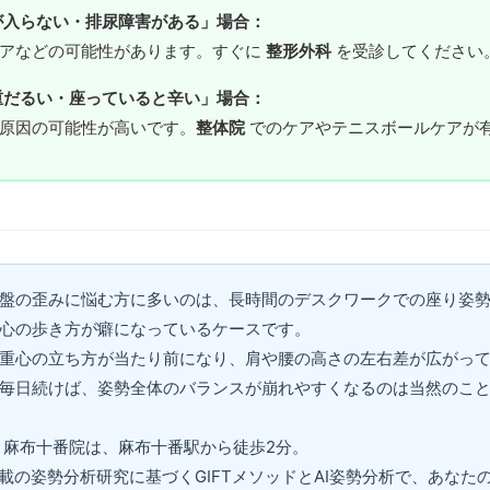
が入らない・排尿障害がある」場合：
ニアなどの可能性があります。すぐに
整形外科
を受診してください
重だるい・座っていると辛い」場合：
原因の可能性が高いです。
整体院
でのケアやテニスボールケアが
盤の歪みに悩む方に多いのは、長時間のデスクワークでの座り姿
心の歩き方が癖になっているケースです。
重心の立ち方が当たり前になり、肩や腰の高さの左右差が広がっ
毎日続けば、姿勢全体のバランスが崩れやすくなるのは当然のこ
 麻布十番院は、麻布十番駅から徒歩2分。
NE掲載の姿勢分析研究に基づくGIFTメソッドとAI姿勢分析で、あな