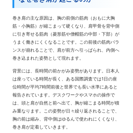
巻き肩の主な原因は、胸の前側の筋肉（おもに大胸
筋・小胸筋）が縮こまって硬くなり、肩甲骨を背中側
に引き寄せる筋肉（菱形筋や僧帽筋の中部・下部）が
うまく働きにくくなることです。この前後の筋肉バラ
ンスが崩れることで、肩が前方へ引っぱられ、内側へ
巻き込まれた姿勢として現れます。
背景には、長時間の前かがみ姿勢があります。日本人
は座っている時間が長く、ある国際調査では1日の座
位時間が平均7時間前後と世界でも長い水準にあると
報告されています。デスクワークやスマホの操作で
は、頭と肩が自然と前へ出て、胸が縮こまる時間が積
み重なります。この姿勢が日々繰り返されることで、
胸の前は縮み、背中側はゆるんで使われにくくなり、
巻き肩が定着していきます。