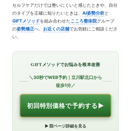
セルフケアだけでは整いにくいと感じたときや、自分
のタイプを正確に知りたいときは、
AI姿勢分析
と
GIFTメソッド
を組み合わせた
こころ整体院
グループ
の
姿勢矯正
へ。
お近くの店舗
でお気軽にご相談くださ
い。
GIFTメソッドでお悩みを根本改善
＼30秒でWEB予約｜立川駅北口から
徒歩1分／
初回特別価格で予約する▶︎
▶︎ 院ページ詳細を見る