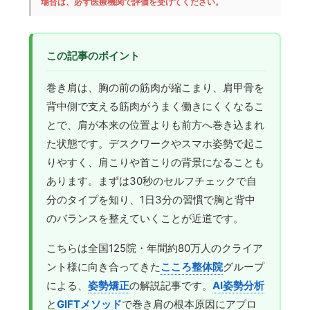
場合は、必ず医療機関で評価を受けてください。
この記事のポイント
巻き肩は、胸の前の筋肉が縮こまり、肩甲骨を
背中側で支える筋肉がうまく働きにくくなるこ
とで、肩が本来の位置よりも前方へ巻き込まれ
た状態です。デスクワークやスマホ姿勢で起こ
りやすく、肩こりや首こりの背景になることも
あります。まずは30秒のセルフチェックで自
分のタイプを知り、1日3分の習慣で胸と背中
のバランスを整えていくことが近道です。
こちらは全国125院・年間約80万人のクライア
ント様に向き合ってきた
こころ整体院
グループ
による、
姿勢矯正
の解説記事です。
AI姿勢分析
と
GIFTメソッド
で巻き肩の根本原因にアプロ