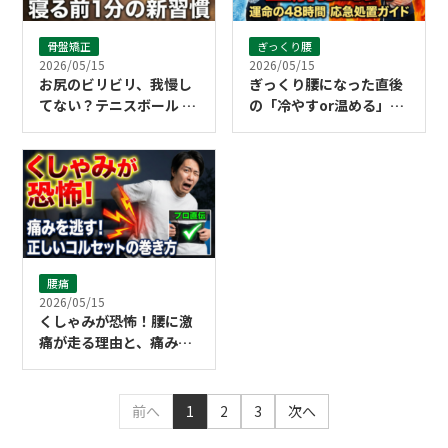
骨盤矯正
ぎっくり腰
2026/05/15
2026/05/15
お尻のビリビリ、我慢し
ぎっくり腰になった直後
てない？テニスボール 1
の「冷やすor温める」正
個で劇的に楽になる寝る
解は？48時間以内の応急
前習慣
処置ガイド
腰痛
2026/05/15
くしゃみが恐怖！腰に激
痛が走る理由と、痛みを
逃がすコルセットの正し
い巻き方
前へ
1
2
3
次へ