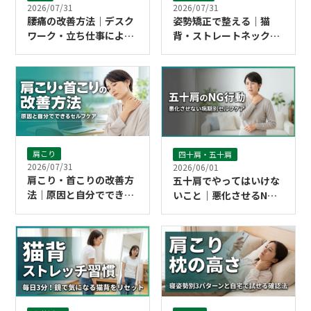
2026/07/31
2026/07/31
腰痛の改善方法｜デスク
姿勢矯正で整える｜猫
ワーク・立ち仕事による
背・ストレートネックの
慢性腰痛をやわらげるセ
セルフケア
ルフケア
肩こり
四十肩・五十肩
2026/07/31
2026/06/01
肩こり・首こりの改善方
五十肩でやってはいけな
法｜原因と自分でできる
いこと｜悪化させるNG
セルフケア
行動と今日からのセルフ
ケア