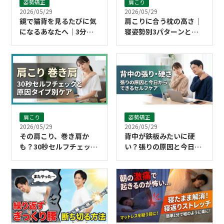
姿勢矯正
肩こり
2026/05/29
2026/05/29
鏡で猫背を見るたびに気
肩こりに合う枕の高さ｜
になるあなたへ｜3分で
寝姿勢別3パターンと自
できるストレッチ習慣
宅で試せる確認法
肩こり
姿勢矯正
2026/05/29
2026/05/29
その肩こり、巻き肩か
背中が鉄板みたいに硬
も？30秒セルフチェック
い？張りの原因と今日か
と原因タイプ別ケア
らできるセルフケア