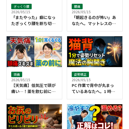
ぎっくり腰
腰痛
2026/05/15
2026/05/15
「またやった」癖になっ
「朝起きるのが怖い」あ
たぎっくり腰を断ち切る
なたへ。マットレスのせ
ために必要なこと
いにする前に試してほし
い寝返りストレッチ
頭痛
姿勢矯正
2026/05/15
2026/05/15
【天気痛】低気圧で頭が
PC 作業で背中が丸まっ
痛い…！薬を飲む前に試
ているあなたへ。1 時間
したい「1分耳くるくる
に 1 回で姿勢がリセット
マッサージ」の正しいや
される「胸開き」の魔法
り方