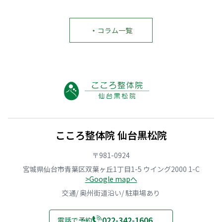
か
激
骨
骨
体
や
な
痛、
院
院
を
っ
か
ぎ
を
と
選
て
・
コラム一覧
良
っ
お
整
ぶ
は
く
く
探
体、
前
い
な
り
し
ど
に
け
ら
腰
の
っ
｜
な
な
か
あ
ち
後
い
い…」
も？
な
に
悔
こ
仙
仙
た
行
し
と
台
台
へ
け
が
｜
で
で
｜
ば
ち
悪
肩
対
急
い
な
化
の
処
な
い？
3
さ
痛
に
ケ
と
つ
せ
み
迷
ガ
迷
の
る
こころ整体院 仙台黒松院
に
う
と
う
選
NG
悩
方
繰
方
び
行
む
へ
り
へ
方
動
〒981-0924
方
｜
返
｜
｜
と
へ
こ
す
こ
こ
今
宮城県仙台市青葉区双葉ヶ丘1丁目1-5 ウイング2000 1-C
｜
こ
不
こ
こ
日
>Google mapへ
こ
ろ
調、
ろ
ろ
か
こ
整
行
整
整
ら
交通/ 奥州街道沿い/ 駐車場あり
ろ
体
き
体
体
の
整
院
先
院
院
セ
体
仙
は
仙
仙
ル
022-342-1606
電話で予約
院
台
同
台
台
フ