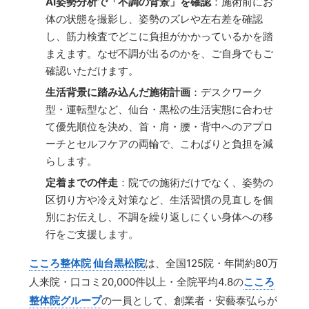
AI姿勢分析で「不調の背景」を確認
：施術前にお
体の状態を撮影し、姿勢のズレや左右差を確認
し、筋力検査でどこに負担がかかっているかを踏
まえます。なぜ不調が出るのかを、ご自身でもご
確認いただけます。
生活背景に踏み込んだ施術計画
：デスクワーク
型・運転型など、仙台・黒松の生活実態に合わせ
て優先順位を決め、首・肩・腰・背中へのアプロ
ーチとセルフケアの両輪で、こわばりと負担を減
らします。
定着までの伴走
：院での施術だけでなく、姿勢の
区切り方や冷え対策など、生活習慣の見直しを個
別にお伝えし、不調を繰り返しにくい身体への移
行をご支援します。
こころ整体院 仙台黒松院
は、全国125院・年間約80万
人来院・口コミ20,000件以上・全院平均4.8の
こころ
整体院グループ
の一員として、創業者・安藝泰弘らが