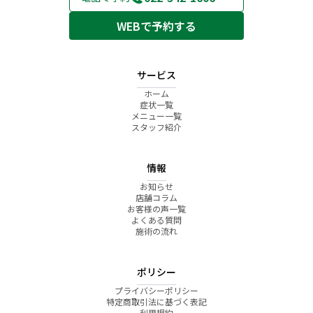
仙
黒
じ？
黒
黒
ケ
台
松
｜
松
松
ア
WEBで予約する
黒
院
こ
院
院
松
こ
院
ろ
整
サービス
体
院
ホーム
仙
症状一覧
台
メニュー一覧
黒
スタッフ紹介
松
院
情報
お知らせ
店舗コラム
お客様の声一覧
よくある質問
施術の流れ
ポリシー
プライバシーポリシー
特定商取引法に基づく表記
利用規約