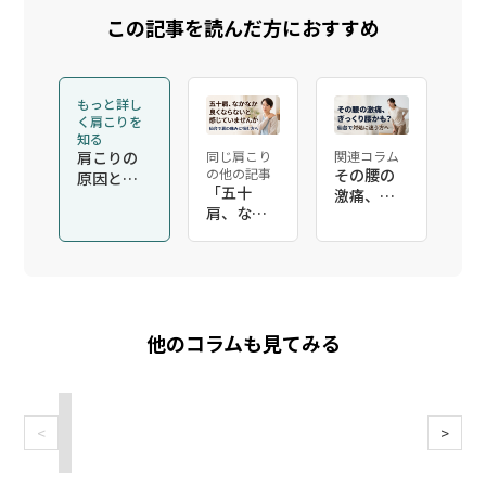
この記事を読んだ方におすすめ
もっと詳し
く肩こりを
知る
肩こりの
同じ肩こり
関連コラム
の他の記事
その腰の
原因と整
「五十
激痛、ぎ
体での改
肩、なか
っくり腰
善
なか良く
かも？仙
ならな
台で対処
い…」仙
に迷う方
台で肩の
へ｜ここ
痛みに悩
ろ整体院
む方へ｜
他のコラムも見てみる
仙台黒松
こころ整
院
体院 仙台
黒松院
2026/07/02
2026/06/18
2026/06/17
2026/06/17
2026/06/04
2026/06/01
<
>
「五
そ
仙
仙
仙
五
十
の
台
台
台
十
肩、
腰
で
で
で
肩
な
の
接
整
整
で