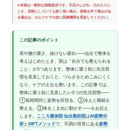
※本稿は一般的な情報提供です。手足のしびれ・力の入りに
くさ、安静にしていても続く強い痛み、発熱を伴う痛みがあ
る場合は、セルフケアの前に医療機関を受診してください。
この記事のポイント
肩や腰の重さ、抜けない疲れ——仙台で整体を
考えはじめたとき、実は「自分でも整えられる
こと」が3つあります。整体に通う前に生活習
慣を見直しておくと、つらさをためこみにくく
なり、ケアの土台も整います。この記事では、
整体に通う前に見直したい3つの生活習慣——
①長時間同じ姿勢を区切る、②冷えと睡眠を
整える、③体をこまめに動かす——をお伝え
します。
こころ整体院 仙台黒松院
は
AI姿勢分
析
と
GIFTメソッド
で、不調の背景にある
姿勢