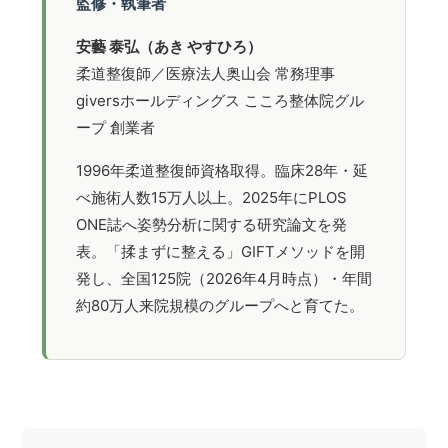
監修・執筆者
安藝 泰弘（あき やすひろ）
柔道整復師／医療法人奥山会 常務理事
giversホールディングス こころ整体院グル
ープ 創業者
1996年柔道整復師資格取得。臨床28年・延
べ施術人数15万人以上。2025年にPLOS
ONE誌へ姿勢分析に関する研究論文を発
表。「揉まずに整える」GIFTメソッドを開
発し、全国125院（2026年4月時点）・年間
約80万人来院規模のグループへと育てた。