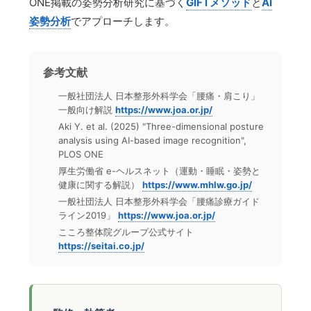
ONE掲載の姿勢分析研究に基づく
GIFTメソッド
と
AI
姿勢分析
でアプローチします。
参考文献
一般社団法人 日本整形外科学会「腰痛・肩こり」
一般向け解説
https://www.joa.or.jp/
Aki Y. et al. (2025) "Three-dimensional posture
analysis using AI-based image recognition",
PLOS ONE
厚生労働省 e-ヘルスネット（運動・睡眠・姿勢と
健康に関する解説）
https://www.mhlw.go.jp/
一般社団法人 日本整形外科学会「腰痛診療ガイド
ライン2019」
https://www.joa.or.jp/
こころ整体院グループ公式サイト
https://seitai.co.jp/