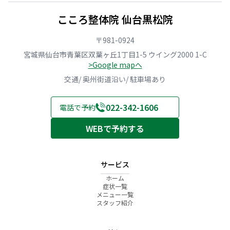
痛
生
に
ケ
つ
せ
み
活
迷
ガ
の
る
こころ整体院 仙台黒松院
に
習
う
と
選
NG
悩
慣
方
繰
び
行
む
｜
へ
り
方
動
〒981-0924
方
こ
｜
返
｜
と
へ
こ
こ
す
こ
今
宮城県仙台市青葉区双葉ヶ丘1丁目1-5 ウイング2000 1-C
｜
ろ
こ
不
こ
日
>Google mapへ
こ
整
ろ
調、
ろ
か
こ
体
整
行
整
ら
交通/ 奥州街道沿い/ 駐車場あり
ろ
院
体
き
体
の
整
仙
院
先
院
セ
体
台
仙
は
仙
ル
022-342-1606
電話で予約
院
黒
台
同
台
フ
仙
松
黒
じ？
黒
ケ
台
院
松
｜
松
ア
WEBで予約する
黒
院
こ
院
松
こ
院
ろ
整
サービス
体
院
ホーム
仙
症状一覧
台
メニュー一覧
黒
スタッフ紹介
松
院