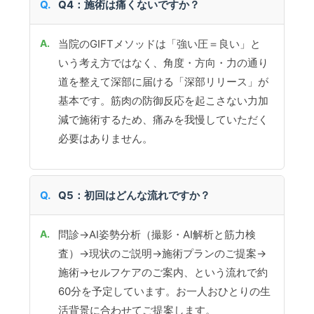
Q4：施術は痛くないですか？
当院のGIFTメソッドは「強い圧＝良い」と
いう考え方ではなく、角度・方向・力の通り
道を整えて深部に届ける「深部リリース」が
基本です。筋肉の防御反応を起こさない力加
減で施術するため、痛みを我慢していただく
必要はありません。
Q5：初回はどんな流れですか？
問診→AI姿勢分析（撮影・AI解析と筋力検
査）→現状のご説明→施術プランのご提案→
施術→セルフケアのご案内、という流れで約
60分を予定しています。お一人おひとりの生
活背景に合わせてご提案します。