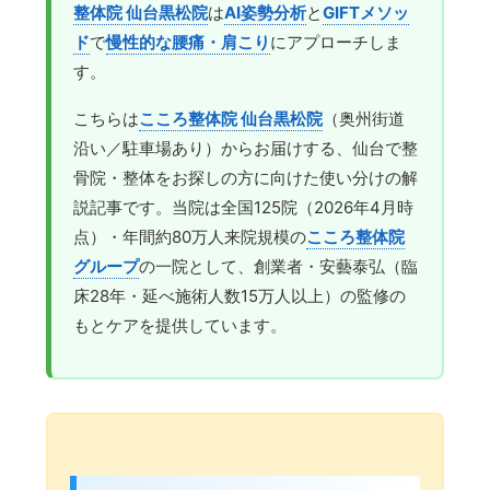
整体院 仙台黒松院
は
AI姿勢分析
と
GIFTメソッ
ド
で
慢性的な腰痛・肩こり
にアプローチしま
す。
こちらは
こころ整体院 仙台黒松院
（奥州街道
沿い／駐車場あり）からお届けする、仙台で整
骨院・整体をお探しの方に向けた使い分けの解
説記事です。当院は全国125院（2026年4月時
点）・年間約80万人来院規模の
こころ整体院
グループ
の一院として、創業者・安藝泰弘（臨
床28年・延べ施術人数15万人以上）の監修の
もとケアを提供しています。