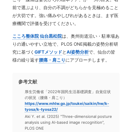
前で選ぶより、自分の不調がどちらかを見極めること
が大切です。強い痛みやしびれがあるときは、まず医
療機関で評価を受けてください。
こころ整体院 仙台黒松院
は、奥州街道沿い・駐車場あ
りの通いやすい立地で、PLOS ONE掲載の姿勢分析研
究に基づく
GIFTメソッド
と
AI姿勢分析
で、仙台の皆
様の繰り返す
腰痛・肩こり
にアプローチします。
参考文献
厚生労働省「2022年国民生活基礎調査」自覚症状
の状況（腰痛・肩こり）
https://www.mhlw.go.jp/toukei/saikin/hw/k-
tyosa/k-tyosa22/
Aki Y. et al. (2025) "Three-dimensional posture
analysis using AI-based image recognition",
PLOS ONE