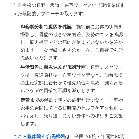
仙台黒松の通勤・坂道・在宅ワークという環境を踏ま
えた段階的アプローチを取ります。
AI姿勢分析で原因を確認
：施術前にお体の状態を
撮影し、骨盤の傾きや左右差、姿勢のズレを確認
し、筋力検査でどの筋肉が使えていないかを確か
めます。「なぜ繰り返すのか」を、ご自身でもご
確認いただけます。
生活背景に踏み込んだ施術計画
：通勤デスクワー
ク型・坂道負担型・在宅ワーク型など、仙台黒松
の生活実態に合わせて優先順位を決め、施術とセ
ルフケアの両輪で不調を減らします。
定着までの伴走
：院での施術だけでなく、仕事や
家事の合間にできる短時間のセルフケアを個別に
お伝えし、繰り返しにくい身体への移行をご支援
します。
こころ整体院 仙台黒松院
は、全国125院・年間約80万