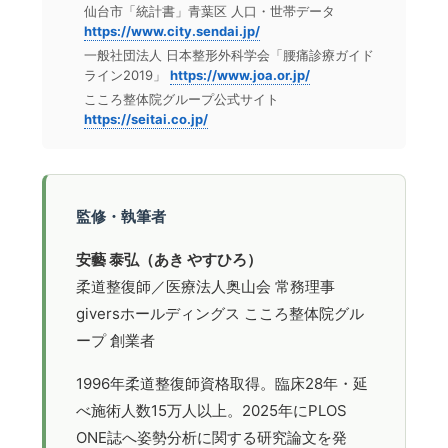
仙台市「統計書」青葉区 人口・世帯データ
https://www.city.sendai.jp/
一般社団法人 日本整形外科学会「腰痛診療ガイド
ライン2019」
https://www.joa.or.jp/
こころ整体院グループ公式サイト
https://seitai.co.jp/
監修・執筆者
安藝 泰弘（あき やすひろ）
柔道整復師／医療法人奥山会 常務理事
giversホールディングス こころ整体院グル
ープ 創業者
1996年柔道整復師資格取得。臨床28年・延
べ施術人数15万人以上。2025年にPLOS
ONE誌へ姿勢分析に関する研究論文を発