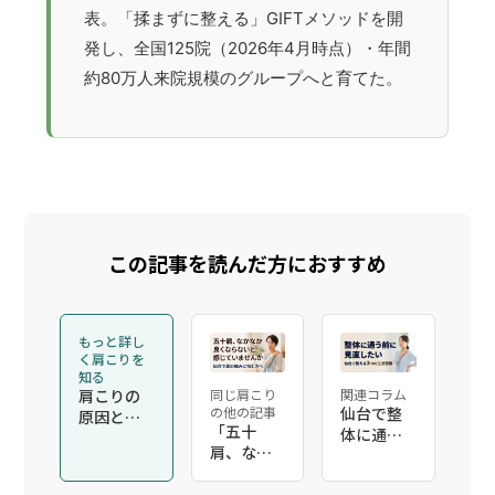
表。「揉まずに整える」GIFTメソッドを開
発し、全国125院（2026年4月時点）・年間
約80万人来院規模のグループへと育てた。
この記事を読んだ方におすすめ
もっと詳し
く肩こりを
知る
肩こりの
同じ肩こり
関連コラム
の他の記事
仙台で整
原因と整
「五十
体に通う
体での改
肩、なか
前に見直
善
なか良く
したい3つ
ならな