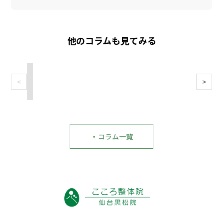
の生活習
い…」仙
慣｜ここ
台で肩の
ろ整体院
痛みに悩
仙台黒松
む方へ｜
他のコラムも見てみる
院
こころ整
体院 仙台
黒松院
2026/07/02
2026/06/26
2026/06/18
2026/06/17
2026/06/04
2026/06/01
<
>
「五
仙
そ
仙
仙
五
十
台
の
台
台
十
肩、
で
腰
で
で
肩
な
整
の
接
整
で
か
体
激
骨
体
や
な
に
痛、
院
を
っ
か
通
ぎ
を
選
て
・
コラム一覧
良
う
っ
お
ぶ
は
く
前
く
探
前
い
な
に
り
し
に
け
ら
見
腰
の
｜
な
な
直
か
あ
後
い
い…」
し
も？
な
悔
こ
仙
た
仙
た
し
と
台
い
台
へ
が
｜
で
3
で
｜
ち
悪
肩
つ
対
急
な
化
の
の
処
な
3
さ