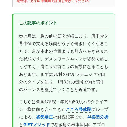
場合は、必ず医療機関で評価を受けてください。
この記事のポイント
巻き肩は、胸の前の筋肉が縮こまり、肩甲骨を
背中側で支える筋肉がうまく働きにくくなるこ
とで、肩が本来の位置よりも前方へ巻き込まれ
た状態です。デスクワークやスマホ姿勢で起こ
りやすく、肩こりや首こりの背景になることも
あります。まずは30秒のセルフチェックで自
分のタイプを知り、1日3分の習慣で胸と背中
のバランスを整えていくことが近道です。
こちらは全国125院・年間約80万人のクライア
ント様に向き合ってきた
こころ整体院
グループ
による、
姿勢矯正
の解説記事です。
AI姿勢分析
と
GIFTメソッド
で巻き肩の根本原因にアプロ