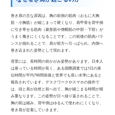
巻き肩の主な原因は、胸の前側の筋肉（おもに大胸
筋・小胸筋）が縮こまって硬くなり、肩甲骨を背中側
に引き寄せる筋肉（菱形筋や僧帽筋の中部・下部）が
うまく働きにくくなることです。この前後の筋肉バラ
ンスが崩れることで、肩が前方へ引っぱられ、内側へ
巻き込まれた姿勢として現れます。
背景には、長時間の前かがみ姿勢があります。日本人
は座っている時間が長く、ある国際調査では1日の座
位時間が平均7時間前後と世界でも長い水準にあると
報告されています。デスクワークやスマホの操作で
は、頭と肩が自然と前へ出て、胸が縮こまる時間が積
み重なります。この姿勢が日々繰り返されることで、
胸の前は縮み、背中側はゆるんで使われにくくなり、
巻き肩が定着していきます。