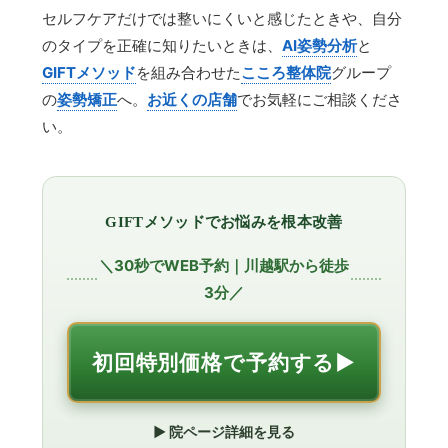
セルフケアだけでは整いにくいと感じたときや、自分
のタイプを正確に知りたいときは、
AI姿勢分析
と
GIFTメソッド
を組み合わせた
こころ整体院
グループ
の
姿勢矯正
へ。
お近くの店舗
でお気軽にご相談くださ
い。
GIFTメソッドでお悩みを根本改善
＼30秒でWEB予約｜川越駅から徒歩
3分／
初回特別価格で予約する▶︎
▶︎ 院ページ詳細を見る