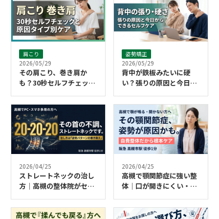
肩こり
姿勢矯正
2026/05/29
2026/05/29
その肩こり、巻き肩か
背中が鉄板みたいに硬
も？30秒セルフチェック
い？張りの原因と今日か
と原因タイプ別ケア
らできるセルフケア
2026/04/25
2026/04/25
ストレートネックの治し
高槻で顎関節症に強い整
方｜高槻の整体院がセル
体｜口が開きにくい・顎
フケア＋自費整体を完全
が鳴る方への自費整体ア
解説
プローチ