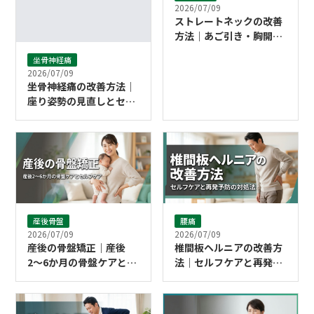
2026/07/09
ストレートネックの改善
方法｜あご引き・胸開き
のセルフケア｜こころ整
坐骨神経痛
体院 高槻市駅前院
2026/07/09
坐骨神経痛の改善方法｜
座り姿勢の見直しとセル
フケア｜こころ整体院 高
槻市駅前院
産後骨盤
腰痛
2026/07/09
2026/07/09
産後の骨盤矯正｜産後
椎間板ヘルニアの改善方
2〜6か月の骨盤ケアとセ
法｜セルフケアと再発予
ルフケア｜こころ整体院
防の対処法｜こころ整体
高槻市駅前院
院 高槻市駅前院