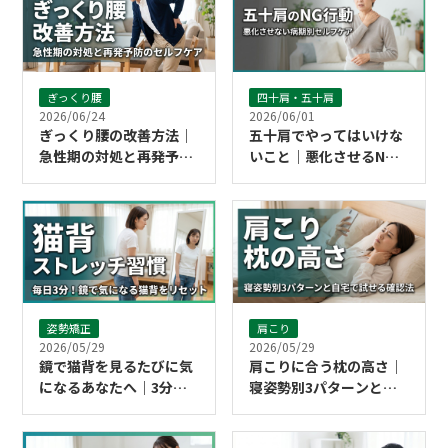
ぎっくり腰
四十肩・五十肩
2026/06/24
2026/06/01
ぎっくり腰の改善方法｜
五十肩でやってはいけな
急性期の対処と再発予防
いこと｜悪化させるNG
のセルフケア
行動と今日からのセルフ
ケア
姿勢矯正
肩こり
2026/05/29
2026/05/29
鏡で猫背を見るたびに気
肩こりに合う枕の高さ｜
になるあなたへ｜3分で
寝姿勢別3パターンと自
できるストレッチ習慣
宅で試せる確認法