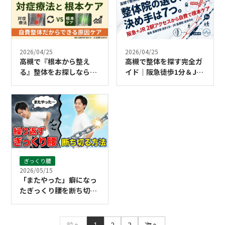
2026/04/25
2026/04/25
高槻で『根本から整え
高槻で整体を探す完全ガ
る』整体をお探しなら｜
イド｜阪急徒歩1分＆JR
対症療法との違いを自費
徒歩9分の2駅アクセス院
整体の院長が解説
が自費整体で解説
ぎっくり腰
2026/05/15
「またやった」癖になっ
たぎっくり腰を断ち切る
ために必要なこと