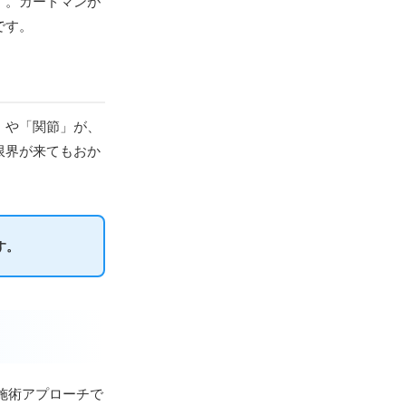
す。ガードマンが
です。
」や「関節」が、
限界が来てもおか
す。
の施術アプローチで