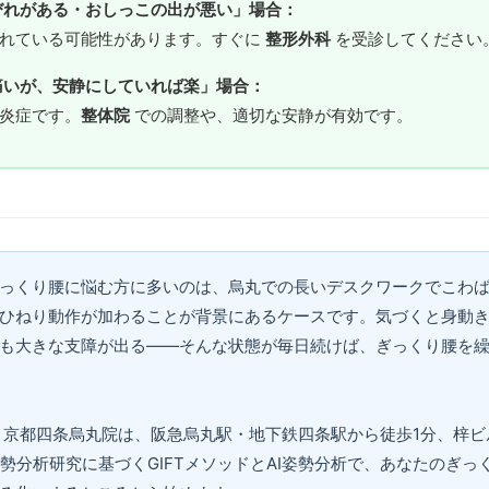
びれがある・おしっこの出が悪い」場合：
されている可能性があります。すぐに
整形外科
を受診してください
痛いが、安静にしていれば楽」場合：
炎症です。
整体院
での調整や、適切な安静が有効です。
っくり腰に悩む方に多いのは、烏丸での長いデスクワークでこわ
ひねり動作が加わることが背景にあるケースです。気づくと身動
も大きな支障が出る——そんな状態が毎日続けば、ぎっくり腰を
 京都四条烏丸院は、阪急烏丸駅・地下鉄四条駅から徒歩1分、梓ビル
姿勢分析研究に基づくGIFTメソッドとAI姿勢分析で、あなたのぎっ