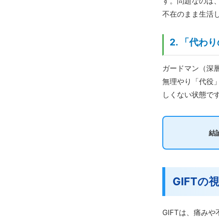
す。問題なのは
不在のまま生活
2. 「代
ガードマン（深
無理やり「代役
しくない状態で
結
GIFT
GIFTは、痛み