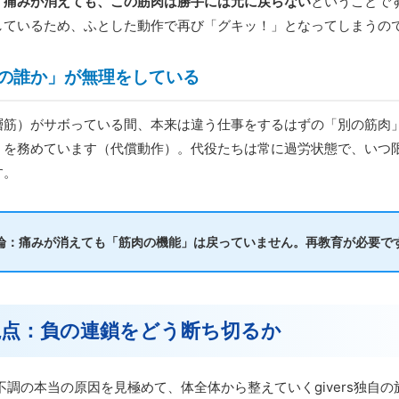
、
痛みが消えても、この筋肉は勝手には元に戻らない
ということで
しているため、ふとした動作で再び「グキッ！」となってしまうの
わりの誰か」が無理をしている
層筋）がサボっている間、本来は違う仕事をするはずの「別の筋肉
」を務めています（代償動作）。代役たちは常に過労状態で、いつ
す。
論：痛みが消えても「筋肉の機能」は戻っていません。再教育が必要で
の視点：負の連鎖をどう断ち切るか
や不調の本当の原因を見極めて、体全体から整えていくgivers独自