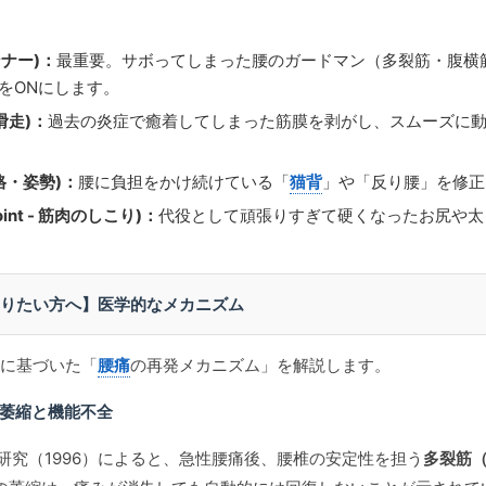
 インナー)：
最重要。サボってしまった腰のガードマン（多裂筋・腹横
をONにします。
- 滑走)：
過去の炎症で癒着してしまった筋膜を剥がし、スムーズに
 骨格・姿勢)：
腰に負担をかけ続けている「
猫背
」や「反り腰」を修正
 Point - 筋肉のしこり)：
代役として頑張りすぎて硬くなったお尻や太
りたい方へ】医学的なメカニズム
に基づいた「
腰痛
の再発メカニズム」を解説します。
筋の萎縮と機能不全
らの研究（1996）によると、急性腰痛後、腰椎の安定性を担う
多裂筋（Mu