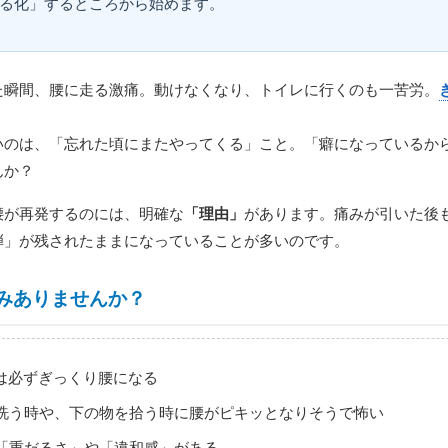
る化」するところから始めます。
た瞬間、腰に走る激痛。動けなくなり、トイレに行くのも一苦労。
。
いのは、「忘れた頃にまたやってくる」こと。「癖になっているか
んか？
腰が再発するのには、明確な
「理由」
があります。痛みが引いた後
弾」が残されたままになっていることが多いのです。
みありませんか？
回は必ずぎっくり腰になる
洗う時や、下の物を拾う時に腰がピキッとなりそうで怖い
「重だるさ」や「違和感」がある