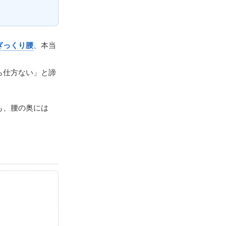
ぎっくり腰
、本当
ら仕方ない」と諦
も、腰の奥には