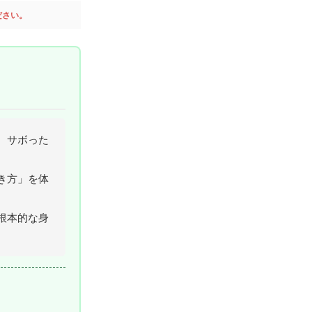
ださい。
、サボった
き方」を体
根本的な身