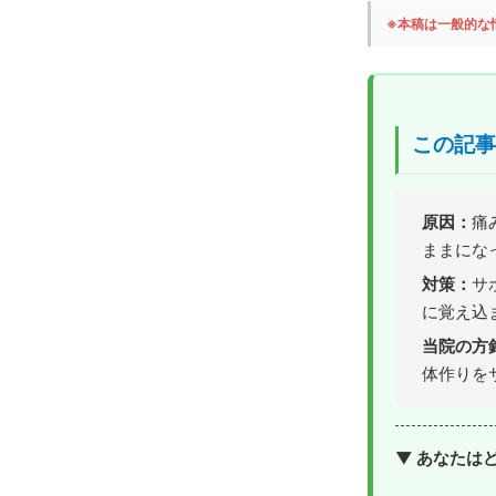
※本稿は一般的な
この記事
原因：
痛
ままにな
対策：
サ
に覚え込
当院の方
体作りを
▼ あなたは