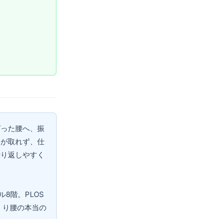
。
ばった腰へ、振
きが取れず、仕
繰り返しやすく
8階。PLOS
くり腰の本当の