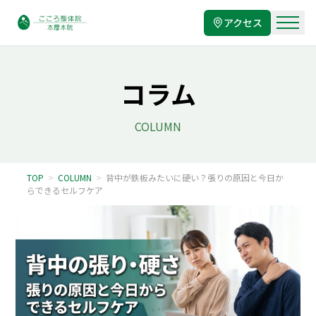
アクセス
コラム
COLUMN
TOP
>
COLUMN
>
背中が鉄板みたいに硬い？張りの原因と今日か
らできるセルフケア