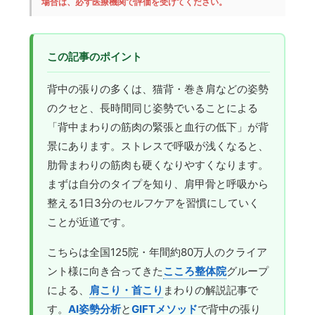
場合は、必ず医療機関で評価を受けてください。
この記事のポイント
背中の張りの多くは、猫背・巻き肩などの姿勢
のクセと、長時間同じ姿勢でいることによる
「背中まわりの筋肉の緊張と血行の低下」が背
景にあります。ストレスで呼吸が浅くなると、
肋骨まわりの筋肉も硬くなりやすくなります。
まずは自分のタイプを知り、肩甲骨と呼吸から
整える1日3分のセルフケアを習慣にしていく
ことが近道です。
こちらは全国125院・年間約80万人のクライア
ント様に向き合ってきた
こころ整体院
グループ
による、
肩こり・首こり
まわりの解説記事で
す。
AI姿勢分析
と
GIFTメソッド
で背中の張り