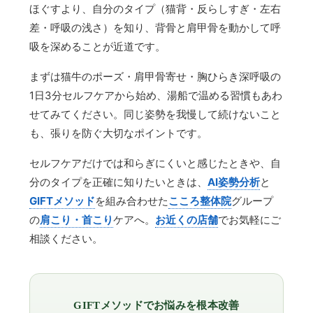
ほぐすより、自分のタイプ（猫背・反らしすぎ・左右
差・呼吸の浅さ）を知り、背骨と肩甲骨を動かして呼
吸を深めることが近道です。
まずは猫牛のポーズ・肩甲骨寄せ・胸ひらき深呼吸の
1日3分セルフケアから始め、湯船で温める習慣もあわ
せてみてください。同じ姿勢を我慢して続けないこと
も、張りを防ぐ大切なポイントです。
セルフケアだけでは和らぎにくいと感じたときや、自
分のタイプを正確に知りたいときは、
AI姿勢分析
と
GIFTメソッド
を組み合わせた
こころ整体院
グループ
の
肩こり・首こり
ケアへ。
お近くの店舗
でお気軽にご
相談ください。
GIFTメソッドでお悩みを根本改善