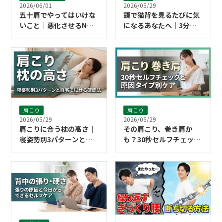
2026/06/01
2026/05/29
五十肩でやってはいけな
鏡で猫背を見るたびに気
いこと｜悪化させるNG
になるあなたへ｜3分で
行動と今日からのセルフ
できるストレッチ習慣
ケア
肩こり
肩こり
2026/05/29
2026/05/29
肩こりに合う枕の高さ｜
その肩こり、巻き肩か
寝姿勢別3パターンと自
も？30秒セルフチェック
宅で試せる確認法
と原因タイプ別ケア