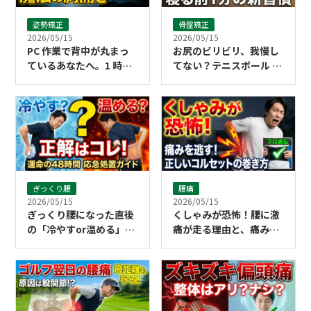
姿勢矯正
骨盤矯正
2026/05/15
2026/05/15
PC 作業で背中が丸まっ
お尻のビリビリ、我慢し
ているあなたへ。1 時間
てない？テニスボール 1
に 1 回で姿勢がリセット
個で劇的に楽になる寝る
される「胸開き」の魔法
前習慣
ぎっくり腰
腰痛
2026/05/15
2026/05/15
ぎっくり腰になった直後
くしゃみが恐怖！腰に激
の「冷やすor温める」正
痛が走る理由と、痛みを
解は？48時間以内の応急
逃がすコルセットの正し
処置ガイド
い巻き方