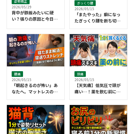
姿勢矯正
ぎっくり腰
2026/05/29
2026/05/15
背中が鉄板みたいに硬
「またやった」癖になっ
い？張りの原因と今日か
たぎっくり腰を断ち切る
らできるセルフケア
ために必要なこと
腰痛
頭痛
2026/05/15
2026/05/15
「朝起きるのが怖い」あ
【天気痛】低気圧で頭が
なたへ。マットレスのせ
痛い…！薬を飲む前に試
いにする前に試してほし
したい「1分耳くるくる
い寝返りストレッチ
マッサージ」の正しいや
り方