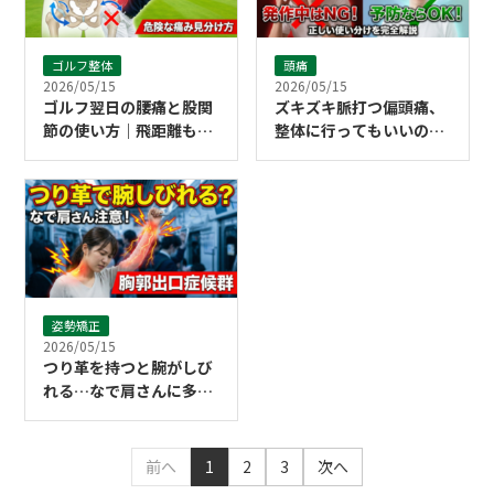
ゴルフ整体
頭痛
2026/05/15
2026/05/15
ゴルフ翌日の腰痛と股関
ズキズキ脈打つ偏頭痛、
節の使い方｜飛距離も守
整体に行ってもいいの？
る体の動かし方と「危険
「発作中」と「予防」の
な腰痛」の見分け方
正しい使い分け
姿勢矯正
2026/05/15
つり革を持つと腕がしび
れる…なで肩さんに多い
「胸郭出口症候群」
前へ
1
2
3
次へ