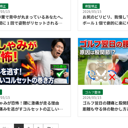
矯正
骨盤矯正
/05/15
2026/05/15
 作業で背中が丸まっているあなたへ。
お尻のビリビリ、我慢
時間に 1 回で姿勢がリセットされる
ボール 1 個で劇的に
開き」の魔法
ゴルフ整体
/05/15
2026/05/15
ゃみが恐怖！腰に激痛が走る理由
ゴルフ翌日の腰痛と股
痛みを逃がすコルセットの正しい巻
距離も守る体の動かし方
痛」の見分け方