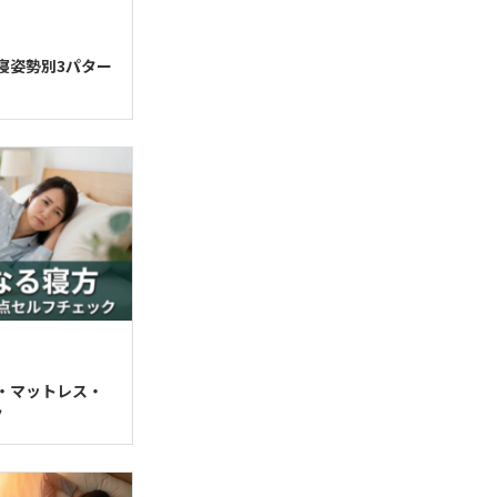
寝姿勢別3パター
・マットレス・
ク