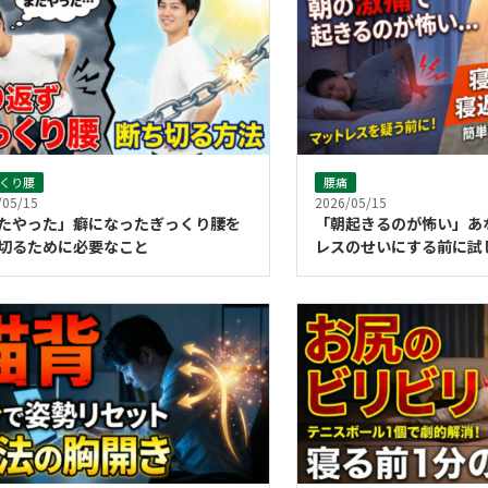
くり腰
腰痛
/05/15
2026/05/15
たやった」癖になったぎっくり腰を
「朝起きるのが怖い」
切るために必要なこと
レスのせいにする前に試
りストレッチ