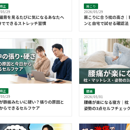
矯正
肩こり
/05/29
2026/05/29
猫背を見るたびに気になるあなたへ
肩こりに合う枕の高さ｜
分でできるストレッチ習慣
ンと自宅で試せる確認法
矯正
腰痛
/05/29
2026/05/01
が鉄板みたいに硬い？張りの原因と
腰痛が楽になる寝方｜枕
からできるセルフケア
姿勢の3点セルフチェッ