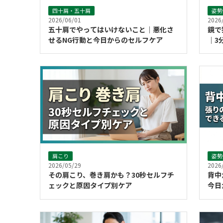
四十肩・五十肩
姿勢
2026/06/01
2026
五十肩でやってはいけないこと｜悪化さ
鏡で
せるNG行動と今日からのセルフケア
｜3
肩こり
姿勢
2026/05/29
2026
その肩こり、巻き肩かも？30秒セルフチ
背中
ェックと原因タイプ別ケア
今日