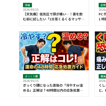
頭痛
姿勢
2026/05/15
2026
【天気痛】低気圧で頭が痛い…！薬を飲
PC
む前に試したい「1分耳くるくるマッサー
1 
ジ」の正しいやり方
「胸
ぎっくり腰
腰痛
2026/05/15
2026
ぎっくり腰になった直後の「冷やすor温
くし
める」正解は？48時間以内の応急処置ガ
と、
イド
き方