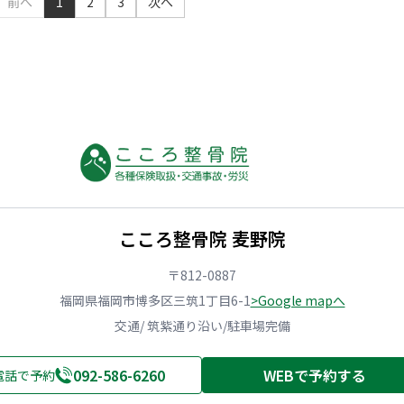
前へ
1
2
3
次へ
こころ整骨院 麦野院
〒812-0887
福岡県福岡市博多区三筑1丁目6-1
>Google mapへ
交通/ 筑紫通り沿い/駐車場完備
092-586-6260
WEBで予約する
電話で予約