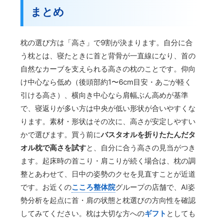
まとめ
枕の選び方は「高さ」で9割が決まります。自分に合
う枕とは、寝たときに首と背骨が一直線になり、首の
自然なカーブを支えられる高さの枕のことです。仰向
け中心なら低め（後頭部約1〜6cm目安・あごが軽く
引ける高さ）、横向き中心なら肩幅ぶん高めが基準
で、寝返りが多い方は中央が低い形状が合いやすくな
ります。素材・形状はその次に、高さが安定しやすい
かで選びます。買う前に
バスタオルを折りたたんだタ
オル枕で高さを試す
と、自分に合う高さの見当がつき
ます。起床時の首こり・肩こりが続く場合は、枕の調
整とあわせて、日中の姿勢のクセを見直すことが近道
です。お近くの
こころ整体院
グループの店舗で、AI姿
勢分析を起点に首・肩の状態と枕選びの方向性を確認
してみてください。枕は大切な方への
ギフト
としても