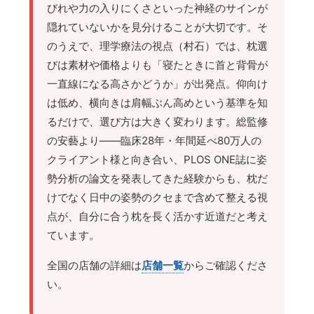
びれや力の入りにくさといった神経のサインが
隠れていないかを見分けることが大切です。そ
のうえで、理学療法の視点（村石）では、枕選
びは素材や価格よりも「寝たときに首と背骨が
一直線になる高さかどうか」が出発点。仰向け
は低め、横向きは肩幅ぶん高めという基準を知
るだけで、選び方は大きく変わります。総監修
の安藝より——臨床28年・年間延べ80万人の
クライアント様と向き合い、PLOS ONE誌に姿
勢分析の論文を発表してきた経験からも、枕だ
けでなく日中の姿勢のクセまで含めて整える視
点が、自分に合う枕を長く活かす近道だと考え
ています。
全国の店舗の詳細は
店舗一覧
からご確認くださ
い。