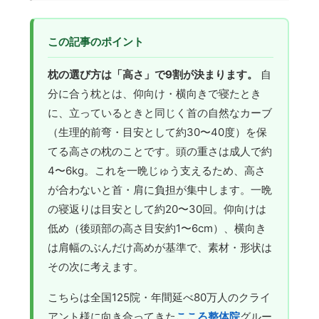
この記事のポイント
枕の選び方は「高さ」で9割が決まります。
自
分に合う枕とは、仰向け・横向きで寝たとき
に、立っているときと同じく首の自然なカーブ
（生理的前弯・目安として約30〜40度）を保
てる高さの枕のことです。頭の重さは成人で約
4〜6kg。これを一晩じゅう支えるため、高さ
が合わないと首・肩に負担が集中します。一晩
の寝返りは目安として約20〜30回。仰向けは
低め（後頭部の高さ目安約1〜6cm）、横向き
は肩幅のぶんだけ高めが基準で、素材・形状は
その次に考えます。
こちらは全国125院・年間延べ80万人のクライ
アント様に向き合ってきた
こころ整体院
グルー