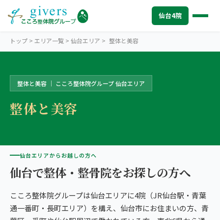
仙台4院
トップ
>
エリア一覧
>
仙台エリア
>
整体と美容
整体と美容 ｜ こころ整体院グループ 仙台エリア
SENDAI
仙台エリアトップ
整体と美容
STORES
仙台4院から探す
仙台市中心部・駅前
SYMPTOMS
症状から探す
こころ整体院 仙台青葉通一番町駅前院
肩こり・首こり
INFO
仙台エリアからお越しの方へ
仙台エリアの情報
こころ整骨院 仙台駅東口院
仙台で整体・整骨院をお探しの方へ
腰痛
初めての方へ
TRUST
信頼の根拠
仙台市青葉区北部
こころ整体院グループは仙台エリアに4院（JR仙台駅・青葉
頭痛・偏頭痛
料金
お客様の声
ABOUT US
こころ整体院について
こころ整体院 仙台黒松院
通一番町・長町エリア）を構え、仙台市にお住まいの方、青
膝痛
アクセス・営業時間
スタッフ紹介