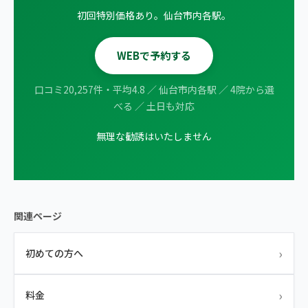
初回特別価格あり。仙台市内各駅。
WEBで予約する
口コミ20,257件・平均4.8 ／ 仙台市内各駅 ／ 4院から選
べる ／ 土日も対応
無理な勧誘はいたしません
関連ページ
›
初めての方へ
›
料金