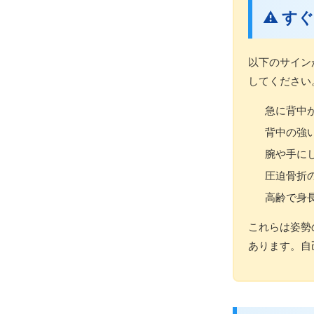
⚠️ 
以下のサイン
してください
急に背中
背中の強
腕や手に
圧迫骨折
高齢で身
これらは姿勢
あります。自