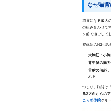
なぜ猫背
猫背になる最大
の組み合わせで
ク前で過ごして
整体院の臨床現
大胸筋・小胸
背中側の筋力
骨盤の傾斜
：
れる
つまり、猫背は
る
3方向からのア
ころ整体院
グル