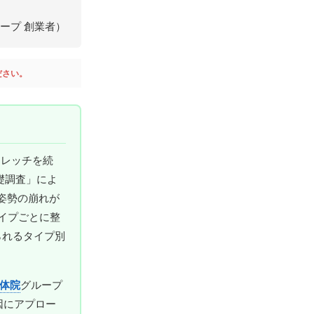
ループ 創業者）
ださい。
トレッチを続
礎調査」によ
姿勢の崩れが
イプごとに整
られるタイプ別
体院
グループ
因にアプロー