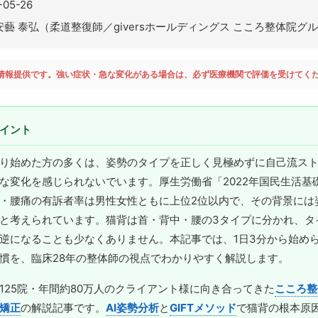
-05-26
安藝 泰弘（柔道整復師／giversホールディングス こころ整体院グ
情報提供です。強い症状・急な変化がある場合は、必ず医療機関で評価を受けてく
イント
り始めた方の多くは、姿勢のタイプを正しく見極めずに自己流ス
な変化を感じられないでいます。厚生労働省「2022年国民生活基
・腰痛の有訴者率は男性女性ともに上位2位以内で、その背景には
と考えられています。猫背は首・背中・腰の3タイプに分かれ、タ
逆になることも少なくありません。本記事では、1日3分から始め
慣を、臨床28年の整体師の視点でわかりやすく解説します。
125院・年間約80万人のクライアント様に向き合ってきた
こころ整
矯正
の解説記事です。
AI姿勢分析
と
GIFTメソッド
で猫背の根本原