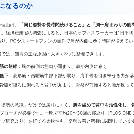
になるのか
の理由は、
「同じ姿勢を長時間続けること」と「胸〜肩まわりの筋
す。経済産業省の調査によると、日本のオフィスワーカーは1日平均
おり、PCやスマートフォンの操作で肩が内側に巻く時間が増えてい
場では、猫背の主な原因は大きく3つに整理できます。
筋の短縮
：胸の前側の筋肉が固まり、肩が内側に巻く
低下
：菱形筋・僧帽筋中部下部が弱り、肩甲骨を引き寄せる力が落
骨盤が後ろに倒れると背中が丸まり、骨盤が前傾すると腰が反って
「姿勢の意識」だけでは戻りにくく、
胸を緩めて背中を活性化し、
プローチが必要です。一晩で平均20〜30回の寝返り（PLOS ONE 
ープ研究より）を打てる柔軟性も、姿勢改善と密接に関連していま