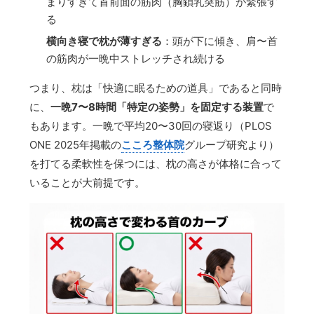
まりすぎて首前面の筋肉（胸鎖乳突筋）が緊張す
る
横向き寝で枕が薄すぎる
：頭が下に傾き、肩〜首
の筋肉が一晩中ストレッチされ続ける
つまり、枕は「快適に眠るための道具」であると同時
に、
一晩7〜8時間「特定の姿勢」を固定する装置
で
もあります。一晩で平均20〜30回の寝返り（PLOS
ONE 2025年掲載の
こころ整体院
グループ研究より）
を打てる柔軟性を保つには、枕の高さが体格に合って
いることが大前提です。