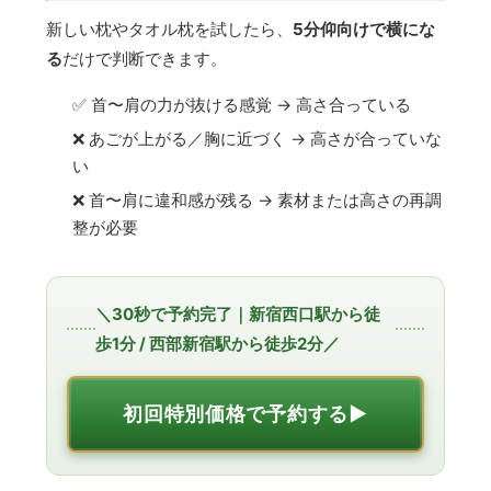
新しい枕やタオル枕を試したら、
5分仰向けで横にな
る
だけで判断できます。
✅ 首〜肩の力が抜ける感覚 → 高さ合っている
❌ あごが上がる／胸に近づく → 高さが合っていな
い
❌ 首〜肩に違和感が残る → 素材または高さの再調
整が必要
＼30秒で予約完了｜新宿西口駅から徒
歩1分 / 西部新宿駅から徒歩2分／
初回特別価格で予約する▶︎