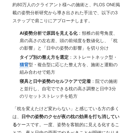
約80万人のクライアント様への施術と、PLOS ONE掲
載の姿勢分析研究から導き出された手法で、以下の3
ステップで肩こりにアプローチします。
AI姿勢分析で原因を見える化
：頸椎の前弯角度、
肩の高さの左右差、頭の前傾度を数値化し、「枕
の影響」と「日中の姿勢の影響」を切り分け
タイプ別の整え方を選定
：ストレートネック型・
猫背
型・複合型に応じた整え方を、施術と運動の
組み合わせで処方
寝具と日中姿勢のセルフケアで定着
：院での施術
と並行し、自宅でできる枕の高さ調整と日中3分
のリセットストレッチを処方
「枕を変えたけど変わらない」と感じている方の多く
は、
日中の姿勢のクセが夜の枕の効果を打ち消してい
る
ケースです。一度、姿勢を客観的に見える化するこ
とで、夜と日中の両面でやるべきことが明確になりま