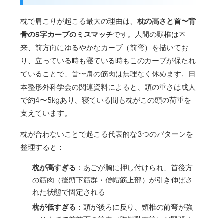
枕で肩こりが起こる最大の理由は、
枕の高さと首〜背
骨のS字カーブのミスマッチ
です。人間の頸椎は本
来、前方向にゆるやかなカーブ（前弯）を描いてお
り、立っている時も寝ている時もこのカーブが保たれ
ていることで、首〜肩の筋肉は無理なく休めます。日
本整形外科学会の関連資料によると、頭の重さは成人
で約4〜5kgあり、寝ている間も枕がこの頭の荷重を
支えています。
枕が合わないことで起こる代表的な3つのパターンを
整理すると：
枕が高すぎる
：あごが胸に押し付けられ、首後方
の筋肉（後頭下筋群・僧帽筋上部）が引き伸ばさ
れた状態で固定される
枕が低すぎる
：頭が後ろに反り、頸椎の前弯が強