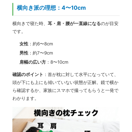
横向き派の理想：4〜10cm
横向きで寝た時、
耳・肩・腰が一直線になる
のが目安
です。
女性
：約6〜8cm
男性
：約7〜9cm
肩幅の広い方
：8〜10cm
確認のポイント
：首が枕に対して水平になっていて、
頭が下にも上にも傾いていない状態が正解。鏡で横か
ら確認するか、家族にスマホで撮ってもらうと一発で
わかります。