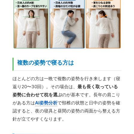
複数の姿勢で寝る方は
ほとんどの方は一晩で複数の姿勢を行き来します（寝
返り20〜30回）。その場合は、
最も長く取っている
姿勢に合わせて枕を選ぶ
のが基本です。長年の肩こり
がある方は
AI姿勢分析
で頸椎の状態と日中の姿勢を確
認すると、夜の寝具と昼間の姿勢の両面から整える方
針が立てやすくなります。