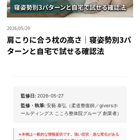
2026/05/29
肩こりに合う枕の高さ｜寝姿勢別3パ
ターンと自宅で試せる確認法
監修日:
2026-05-27
監修・執筆:
安藝 泰弘（柔道整復師／giversホ
ールディングス こころ整体院グループ 創業者）
※本稿は一般的な情報提供です。強い症状・急な変化がある