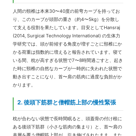
人間の頸椎は本来30〜40度の前弯カーブを持ってお
り、このカーブが頭部の重さ（約4〜5kg）を分散し
て支える役割を果たしています。目安としてHansraj
(2014, Surgical Technology International) の生体力
学研究では、頭が前傾する角度が増すごとに頸椎にか
かる荷重は指数的に増えると報告されています。寝て
いる間、枕が高すぎる状態で7〜8時間過ごすと、起き
た時に頸椎の自然なカーブが一時的に失われた状態で
動き出すことになり、首〜肩の筋肉に過度な負担がか
かります。
2. 後頭下筋群と僧帽筋上部の慢性緊張
枕が合わない状態で長時間眠ると、頭蓋骨の付け根に
ある後頭下筋群（小さな筋肉の集まり）と、首〜肩の
表層を覆う僧帽筋上部が、引き伸ばされたまま、また