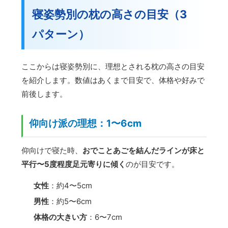
寝姿勢別の枕の高さの目安（3
パターン）
ここからは寝姿勢別に、理想とされる枕の高さの目安
を紹介します。数値はあくまで目安で、体格や好みで
前後します。
仰向け派の理想：1〜6cm
仰向けで寝た時、
おでことあごを結んだラインが床と
平行〜5度程度足元寄りに傾く
のが目安です。
女性
：約4〜5cm
男性
：約5〜6cm
体格の大きい方
：6〜7cm