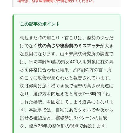
場合は、必ず医療機関で評価を受けてください。
この記事のポイント
朝起きた時の肩こり・首こりは、姿勢のクセだ
けでなく
枕の高さや寝姿勢のミスマッチ
が大き
な原因になります。山田朱織枕研究所の調査で
は、平均年齢50歳の男女400人を対象に枕の高
さを体格に合わせた結果、約7割の方の首・肩
のこりに改善が見られたと報告されています。
枕は仰向け派・横向き派で理想の高さが真逆に
なり、選び方を間違えると毎晩7〜8時間「ね
じれた姿勢」を固定してしまう道具にもなりま
す。本記事では、自宅にあるタオルで今夜から
試せる確認法と、寝姿勢別3パターンの目安
を、臨床28年の整体師の視点で解説します。