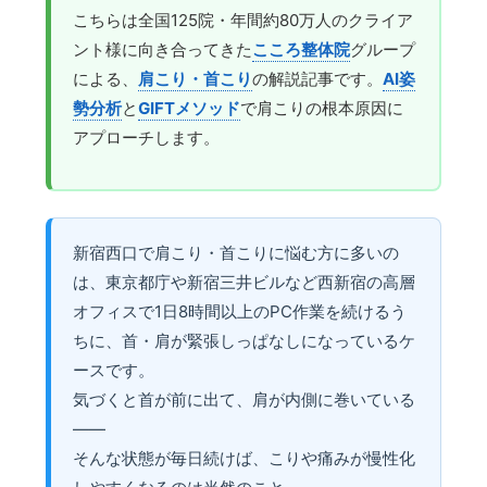
こちらは全国125院・年間約80万人のクライア
ント様に向き合ってきた
こころ整体院
グループ
による、
肩こり・首こり
の解説記事です。
AI姿
勢分析
と
GIFTメソッド
で肩こりの根本原因に
アプローチします。
新宿西口で肩こり・首こりに悩む方に多いの
は、東京都庁や新宿三井ビルなど西新宿の高層
オフィスで1日8時間以上のPC作業を続けるう
ちに、首・肩が緊張しっぱなしになっているケ
ースです。
気づくと首が前に出て、肩が内側に巻いている
——
そんな状態が毎日続けば、こりや痛みが慢性化