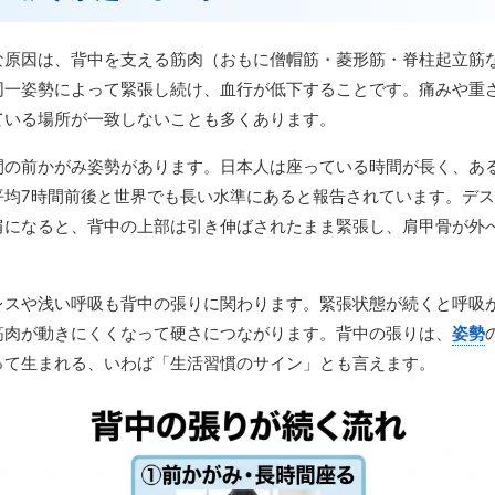
な原因は、背中を支える筋肉（おもに僧帽筋・菱形筋・脊柱起立筋
同一姿勢によって緊張し続け、血行が低下することです。痛みや重
ている場所が一致しないことも多くあります。
間の前かがみ姿勢があります。日本人は座っている時間が長く、ある
平均7時間前後と世界でも長い水準にあると報告されています。デ
肩になると、背中の上部は引き伸ばされたまま緊張し、肩甲骨が外
。
レスや浅い呼吸も背中の張りに関わります。緊張状態が続くと呼吸
筋肉が動きにくくなって硬さにつながります。背中の張りは、
姿勢
って生まれる、いわば「生活習慣のサイン」とも言えます。