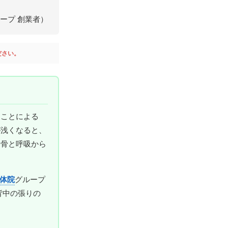
ループ 創業者）
ださい。
ることによる
が浅くなると、
甲骨と呼吸から
体院
グループ
背中の張りの