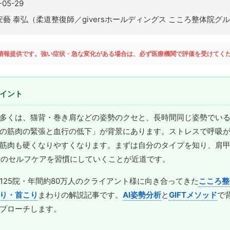
-05-29
安藝 泰弘（柔道整復師／giversホールディングス こころ整体院グ
情報提供です。強い症状・急な変化がある場合は、必ず医療機関で評価を受けてく
イント
多くは、猫背・巻き肩などの姿勢のクセと、長時間同じ姿勢でい
の筋肉の緊張と血行の低下」が背景にあります。ストレスで呼吸
筋肉も硬くなりやすくなります。まずは自分のタイプを知り、肩
分のセルフケアを習慣にしていくことが近道です。
125院・年間約80万人のクライアント様に向き合ってきた
こころ整
り・首こり
まわりの解説記事です。
AI姿勢分析
と
GIFTメソッド
で
プローチします。