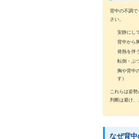
背中の不調で
さい。
安静にし
背中から
発熱を伴
転倒・ぶ
胸や背中
す）
これらは姿勢
判断は避け、
なぜ背中