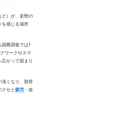
など）が、姿勢の
さを感じる場所
国際調査では1
スクワークやスマ
へ広がって固まり
が浅くなり、肋骨
のクセと
疲労
・血