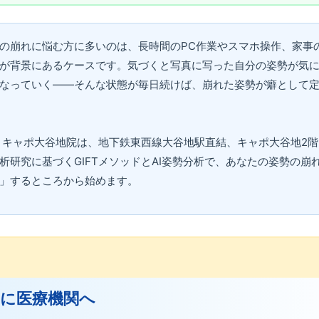
の崩れに悩む方に多いのは、長時間のPC作業やスマホ操作、家事
が背景にあるケースです。気づくと写真に写った自分の姿勢が気
なっていく——そんな状態が毎日続けば、崩れた姿勢が癖として
 キャポ大谷地院は、地下鉄東西線大谷地駅直結、キャポ大谷地2階。P
析研究に基づくGIFTメソッドとAI姿勢分析で、あなたの姿勢の崩
」するところから始めます。
すぐに医療機関へ