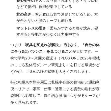
寝姿勢そのもの
：反り腰・丸まりすぎ・うつ伏せ
などで腰椎に負担が集中している
枕の高さ
：首と腰は背骨で連動しているため、枕
が合わないと腰のカーブも崩れる
マットレスの硬さ
：柔らかすぎると腰が沈み、硬
すぎると接地面が少なく圧力集中する
つまり
「寝具を変えれば解決」ではなく、「自分の体
に合う3点バランス」を見つけること
が大切です。一
晩で平均20〜30回の寝返り（PLOS ONE 2025年掲載
のこころ整体院グループ研究より）を打てる環境かど
うかが、目覚めの腰の状態を大きく左右します。
特に札幌東本願寺周辺は札幌中心部の住宅街と通勤利
便エリアで、家事・仕事・通勤による姿勢の崩れが寝
姿勢にも影響して、慢性的な腰痛につながるケースが
多く見られます。