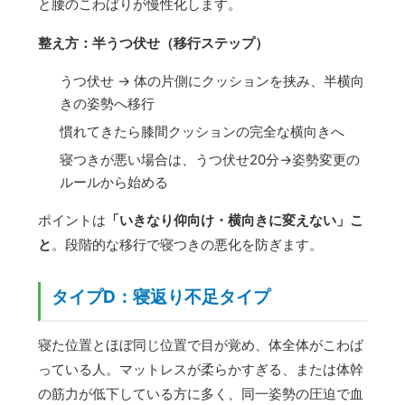
と腰のこわばりが慢性化します。
整え方：半うつ伏せ（移行ステップ）
うつ伏せ → 体の片側にクッションを挟み、半横向
きの姿勢へ移行
慣れてきたら膝間クッションの完全な横向きへ
寝つきが悪い場合は、うつ伏せ20分→姿勢変更の
ルールから始める
ポイントは
「いきなり仰向け・横向きに変えない」こ
と
。段階的な移行で寝つきの悪化を防ぎます。
タイプD：寝返り不足タイプ
寝た位置とほぼ同じ位置で目が覚め、体全体がこわば
っている人。マットレスが柔らかすぎる、または体幹
の筋力が低下している方に多く、同一姿勢の圧迫で血