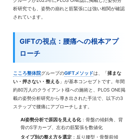
グループが2025年にPLOS ONE誌に掲載した姿勢分
析研究でも、姿勢の崩れと筋緊張には強い相関が確認
されています。
GIFTの視点：腰痛への根本アプ
ローチ
こころ整体院
グループの
GIFTメソッド
は、「
揉まな
い・押さない・整える
」が基本コンセプトです。年間
約80万人のクライアント様への施術と、PLOS ONE掲
載の姿勢分析研究から導き出された手法で、以下の3
ステップで腰痛にアプローチします。
AI姿勢分析で原因を見える化
：骨盤の傾斜角、背
骨のS字カーブ、左右の筋緊張を数値化
タイプ別の整え方を選定
：反り腰型・骨盤前傾