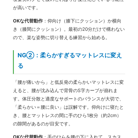
が高いです。
OKな代替動作
：仰向け（膝下にクッション）か横向
き（膝間にクッション）。最初の20分だけで構わない
ので、楽な姿勢に切り替える練習から始める。
NG②：柔らかすぎるマットレスに変え
る
「腰が痛いから」と低反発の柔らかいマットレスに変
えると、腰が沈み込んで背骨のS字カーブが崩れま
す。体圧分散と適度なサポートのバランスが大切で、
「柔らかい＝腰に良い」は誤解です。仰向けに寝たと
き、腰とマットレスの間に手のひら1枚分（約2cm）
の隙間があるのが目安です。
OKな代替動作
：手のひらを腰の下に入れて、スカス