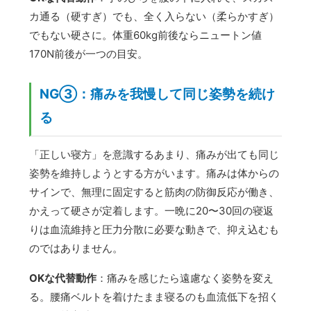
カ通る（硬すぎ）でも、全く入らない（柔らかすぎ）
でもない硬さに。体重60kg前後ならニュートン値
170N前後が一つの目安。
NG③：痛みを我慢して同じ姿勢を続け
る
「正しい寝方」を意識するあまり、痛みが出ても同じ
姿勢を維持しようとする方がいます。痛みは体からの
サインで、無理に固定すると筋肉の防御反応が働き、
かえって硬さが定着します。一晩に20〜30回の寝返
りは血流維持と圧力分散に必要な動きで、抑え込むも
のではありません。
OKな代替動作
：痛みを感じたら遠慮なく姿勢を変え
る。腰痛ベルトを着けたまま寝るのも血流低下を招く