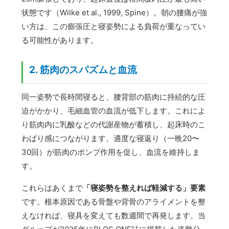
状態です（Wilke et al., 1999, Spine）。朝の腰痛が強
い方は、この膨張圧と寝姿勢による負荷が重なってい
る可能性があります。
2. 筋肉のスパズムと血流
同一姿勢で長時間寝ると、腰背部の筋肉に持続的な圧
迫がかかり、毛細血管の血流が低下します。これによ
り筋肉内に乳酸などの代謝産物が蓄積し、起床時のこ
わばり感につながります。適度な寝返り（一晩20〜
30回）が筋肉のポンプ作用を促し、血流を維持しま
す。
これらはあくまで
「寝姿勢を整えれば軽減する」要素
です。根本原因である骨盤や背骨のアライメントを整
えなければ、寝具を変えても数週間で再発します。当