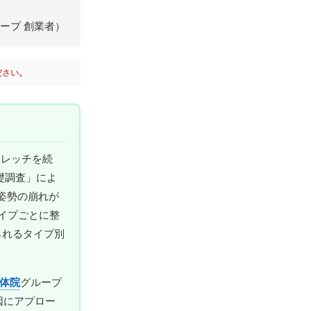
ループ 創業者）
ださい。
トレッチを続
礎調査」によ
姿勢の崩れが
イプごとに整
られるタイプ別
体院
グループ
因にアプロー