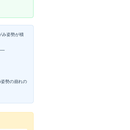
がみ姿勢が積
——
。
たの姿勢の崩れの