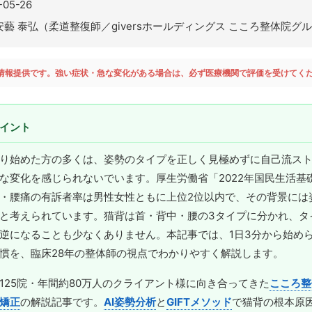
-05-26
安藝 泰弘（柔道整復師／giversホールディングス こころ整体院グ
情報提供です。強い症状・急な変化がある場合は、必ず医療機関で評価を受けてく
イント
り始めた方の多くは、姿勢のタイプを正しく見極めずに自己流ス
な変化を感じられないでいます。厚生労働省「2022年国民生活基
・腰痛の有訴者率は男性女性ともに上位2位以内で、その背景には
と考えられています。猫背は首・背中・腰の3タイプに分かれ、タ
逆になることも少なくありません。本記事では、1日3分から始め
慣を、臨床28年の整体師の視点でわかりやすく解説します。
125院・年間約80万人のクライアント様に向き合ってきた
こころ整
矯正
の解説記事です。
AI姿勢分析
と
GIFTメソッド
で猫背の根本原