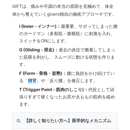
GIFTは、痛みや不調の本当の原因を見極めて、体全
体から整えていくgivers独自の施術アプローチです。
I (Inner - インナー)：
最重要。サボってしまった腰
のガードマン（多裂筋・腹横筋）に刺激を入れ、
スイッチをONにします。
G (Gliding - 滑走)：
過去の炎症で癒着してしまっ
た筋膜を剥がし、スムーズに動ける状態を作りま
す。
F (Form - 骨格・姿勢)：
腰に負担をかけ続けてい
る「
猫背
」や「反り腰」を修正します。
T (Trigger Point - 筋肉のしこり)：
代役として頑
張りすぎて硬くなったお尻や太ももの筋肉を緩め
ます。
【詳しく知りたい方へ】医学的なメカニズム