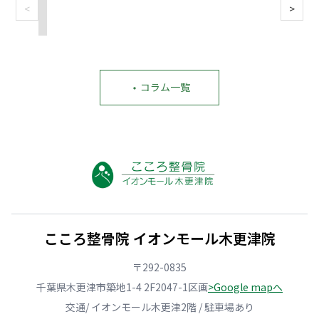
<
>
五
鏡
肩
そ
背
「朝
十
で
こ
の
中
起
肩
猫
り
肩
が
き
で
背
に
こ
鉄
る
や
を
合
り、
板
の
っ
見
う
巻
み
が
て
る
枕
き
た
怖
・
コラム一覧
は
た
の
肩
い
い」
い
び
高
か
に
あ
け
に
さ
も？
硬
な
な
気
｜
30
い？
た
い
に
寝
秒
張
へ。
こ
な
姿
セ
り
マ
と
る
勢
ル
の
ッ
｜
あ
別
フ
原
ト
悪
な
3
チ
因
レ
化
た
パ
ェ
と
ス
さ
へ
タ
ッ
今
の
せ
｜
ー
ク
日
せ
る
3
ン
と
か
い
こころ整骨院 イオンモール木更津院
NG
分
と
原
ら
に
行
で
自
因
で
す
動
で
宅
タ
き
る
〒292-0835
と
き
で
イ
る
前
今
る
試
プ
セ
に
千葉県木更津市築地1-4 2F2047-1区画
>Google mapへ
日
ス
せ
別
ル
試
か
ト
る
ケ
フ
し
交通/ イオンモール木更津2階 / 駐車場あり
ら
レ
確
ア
ケ
て