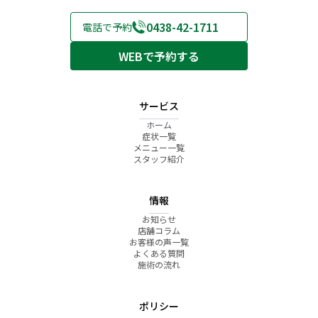
の
ッ
認
ア
ほ
セ
チ
法
し
0438-42-1711
電話で予約
ル
習
い
フ
慣
寝
WEBで予約する
ケ
返
ア
り
ス
ト
レ
サービス
ッ
チ
ホーム
症状一覧
メニュー一覧
スタッフ紹介
情報
お知らせ
店舗コラム
お客様の声一覧
よくある質問
施術の流れ
ポリシー