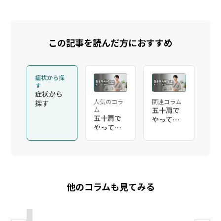
この記事を読んだ方におすすめ
症状から探
す
症状から
人気のコラ
関連コラム
探す
ム
五十肩で
五十肩で
やっては
やっては
いけない
いけない
こと｜悪
こと｜悪
化させる
化させる
NG行動と
NG行動と
今日から
今日から
のセルフ
のセルフ
他のコラムも見てみる
ケア
ケア
2026/06/01
2026/05/29
2026/05/29
2026/05/29
2026/05/29
2026/05/15