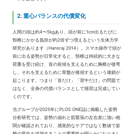
2. 重心バランスの代償変化
人間の頭は約4〜5kgあり、頭が前に1cm出るたびに
頸椎にかかる負担が約2倍ずつ増えるという生体力学
研究があります（Hansraj 2014）。スマホ操作で頭が
前に出る姿勢が日常化すると、頸椎は持続的に大きな
荷重を受け続け、首の前傾を支えるために胸椎が後弯
し、それを支えるために骨盤が後傾するという連鎖が
起こります。つまり「首だけ」「背中だけ」の問題で
はなく、全身の代償バランスとして猫背は完成してい
くのです。
当グループが2025年にPLOS ONE誌に掲載した姿勢
分析研究では、姿勢の崩れと筋緊張の左右差に強い相
関が確認されており、感覚的なケアではなく数値で姿
勢の変化を追跡することの重要性が明らかになりまし