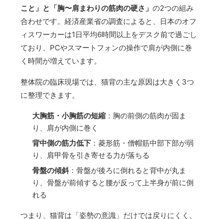
こと」と「胸〜肩まわりの筋肉の硬さ」
の2つの組み
合わせです。経済産業省の調査によると、日本のオフ
ィスワーカーは1日平均6時間以上をデスク前で過ごし
ており、PCやスマートフォンの操作で肩が内側に巻
く時間が増えています。
整体院の臨床現場では、猫背の主な原因は大きく3つ
に整理できます。
大胸筋・小胸筋の短縮
：胸の前側の筋肉が固ま
り、肩が内側に巻く
背中側の筋力低下
：菱形筋・僧帽筋中部下部が弱
り、肩甲骨を引き寄せる力が落ちる
骨盤の傾斜
：骨盤が後ろに倒れると背中が丸ま
り、骨盤が前傾すると腰が反って上半身が前に倒
れる
つまり、猫背は「姿勢の意識」だけでは戻りにくく、