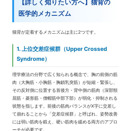
【詳しく知りたい方へ】猫背の
医学的メカニズム
猫背が定着するメカニズムは主に2つです。
1. 上位交差症候群（Upper Crossed
Syndrome）
理学療法の分野で広く知られる概念で、胸の前側の筋
肉（大胸筋・小胸筋・胸鎖乳突筋）が短縮・緊張し、
その反対側に位置する首後方・背中側の筋肉（深部頸
屈筋・菱形筋・僧帽筋中部下部）が弱化・抑制される
状態を指します。前後の筋肉バランスがX字に交差し
て崩れることから「交差症候群」と呼ばれ、姿勢改善
には弱い筋肉を鍛え、硬い筋肉を緩める両方のアプロ
ーチが必要です。