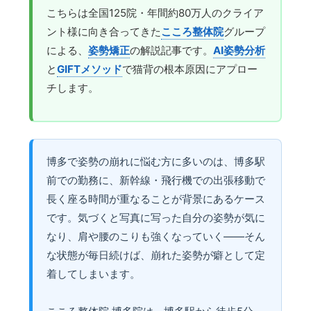
こちらは全国125院・年間約80万人のクライア
ント様に向き合ってきた
こころ整体院
グループ
による、
姿勢矯正
の解説記事です。
AI姿勢分析
と
GIFTメソッド
で猫背の根本原因にアプロー
チします。
博多で姿勢の崩れに悩む方に多いのは、博多駅
前での勤務に、新幹線・飛行機での出張移動で
長く座る時間が重なることが背景にあるケース
です。気づくと写真に写った自分の姿勢が気に
なり、肩や腰のこりも強くなっていく——そん
な状態が毎日続けば、崩れた姿勢が癖として定
着してしまいます。