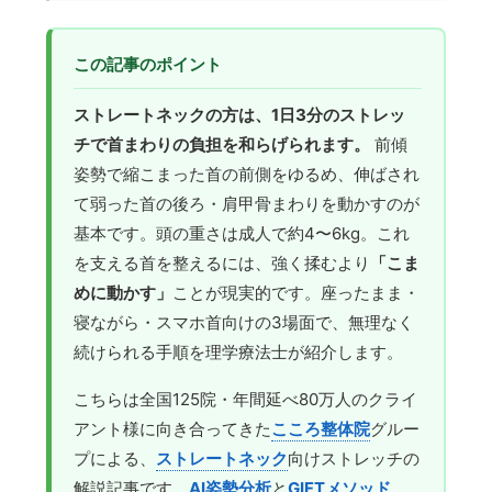
この記事のポイント
ストレートネックの方は、1日3分のストレッ
チで首まわりの負担を和らげられます。
前傾
姿勢で縮こまった首の前側をゆるめ、伸ばされ
て弱った首の後ろ・肩甲骨まわりを動かすのが
基本です。頭の重さは成人で約4〜6kg。これ
を支える首を整えるには、強く揉むより
「こま
めに動かす」
ことが現実的です。座ったまま・
寝ながら・スマホ首向けの3場面で、無理なく
続けられる手順を理学療法士が紹介します。
こちらは全国125院・年間延べ80万人のクライ
アント様に向き合ってきた
こころ整体院
グルー
プによる、
ストレートネック
向けストレッチの
解説記事です。
AI姿勢分析
と
GIFTメソッド