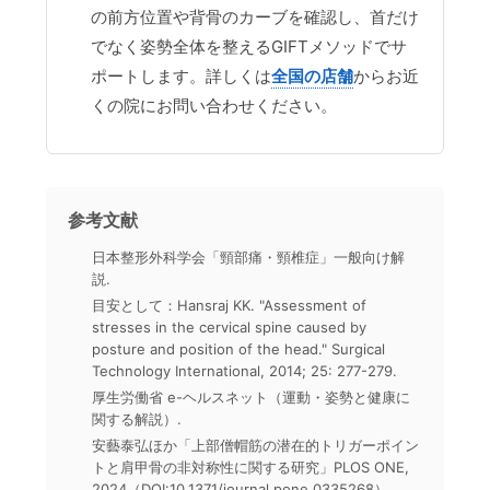
の前方位置や背骨のカーブを確認し、首だけ
でなく姿勢全体を整えるGIFTメソッドでサ
ポートします。詳しくは
全国の店舗
からお近
くの院にお問い合わせください。
参考文献
日本整形外科学会「頸部痛・頸椎症」一般向け解
説.
目安として：Hansraj KK. "Assessment of
stresses in the cervical spine caused by
posture and position of the head." Surgical
Technology International, 2014; 25: 277-279.
厚生労働省 e-ヘルスネット（運動・姿勢と健康に
関する解説）.
安藝泰弘ほか「上部僧帽筋の潜在的トリガーポイン
トと肩甲骨の非対称性に関する研究」PLOS ONE,
2024（DOI:10.1371/journal.pone.0335268）.