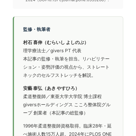
監修・執筆者
村石 喜伸（むらいし よしのぶ）
理学療法士／givers PT 代表
本記事の監修・執筆を担当。リハビリテー
ション・姿勢評価の視点から、ストレート
ネックのセルフストレッチを解説。
安藝 泰弘（あき やすひろ）
柔道整復師／東亜大学大学院 博士課程
giversホールディングス こころ整体院グル
ープ 創業者（本記事の総監修）
1996年柔道整復師資格取得。臨床28年・延
べ施術人数15万人超。2024年にPLOS ONE