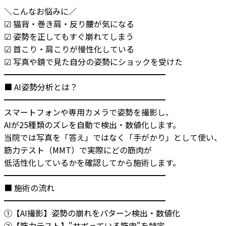
＼こんなお悩みに／

☑ 猫背・巻き肩・反り腰が気になる

☑ 姿勢を正してもすぐ崩れてしまう

☑ 首こり・肩こりが慢性化している

☑ 写真や鏡で見た自分の姿勢にショックを受けた

━━━━━━━━━━━━━━━━━━━━

■ AI姿勢分析とは？

━━━━━━━━━━━━━━━━━━━━

スマートフォンや専用カメラで姿勢を撮影し、

AIが25種類のズレを自動で検出・数値化します。

当院では写真を「答え」ではなく「手がかり」として使い、

筋力テスト（MMT）で実際にどの筋肉が

低活性化しているかを確認してから施術します。

━━━━━━━━━━━━━━━━━━━━

■ 施術の流れ

━━━━━━━━━━━━━━━━━━━━

①【AI撮影】姿勢の崩れをパターン検出・数値化

②【筋力テスト】"サボっている筋肉"を特定
