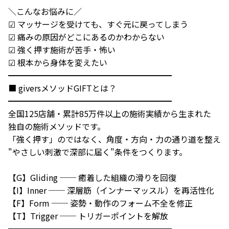
＼こんなお悩みに／

☑ マッサージを受けても、すぐ元に戻ってしまう

☑ 痛みの原因がどこにあるのかわからない

☑ 強く押す施術が苦手・怖い

☑ 根本から身体を変えたい

━━━━━━━━━━━━━━━━━━━━

■ giversメソッドGIFTとは？

━━━━━━━━━━━━━━━━━━━━

全国125店舗・累計85万件以上の施術実績から生まれた

独自の施術メソッドです。

「強く押す」のではなく、角度・方向・力の通り道を整え

"やさしい刺激で深部に届く"条件をつくります。

【G】Gliding ── 癒着した組織の滑りを回復

【I】Inner ── 深層筋（インナーマッスル）を再活性化

【F】Form ── 姿勢・動作のフォーム不全を修正

【T】Trigger ── トリガーポイントを解放

━━━━━━━━━━━━━━━━━━━━
