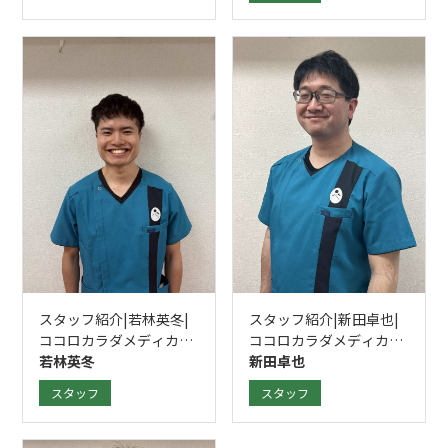
スタッフ紹介|若林英冬|
スタッフ紹介|新田卓也|
ココロカラダメディカル
ココロカラダメディカル
整体院 立川南口院
若林英冬
整体院 立川南口院
新田卓也
スタッフ
スタッフ