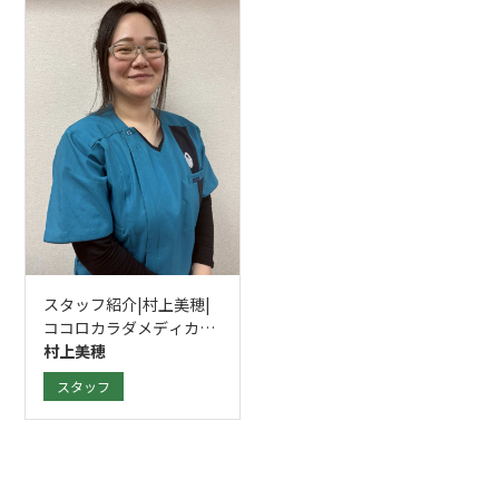
スタッフ紹介|村上美穂|
ココロカラダメディカル
整体院 立川南口院
村上美穂
スタッフ