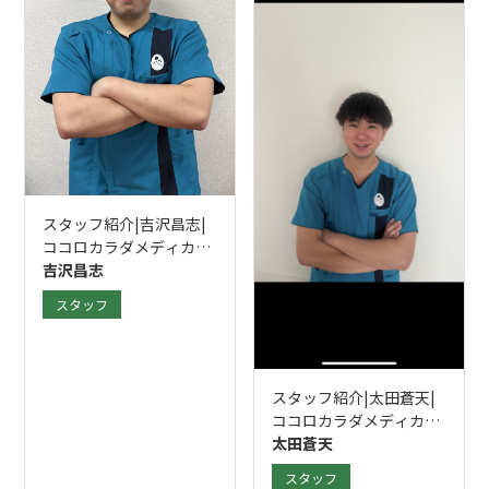
スタッフ紹介|吉沢昌志|
ココロカラダメディカル
整体院 立川南口院
吉沢昌志
スタッフ
スタッフ紹介|太田蒼天|
ココロカラダメディカル
整体院 立川南口院
太田蒼天
スタッフ