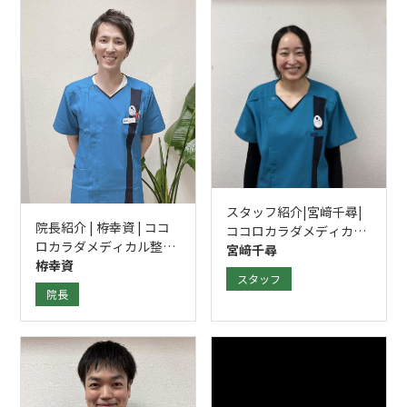
スタッフ紹介|宮﨑千尋|
院長紹介 | 栫幸資 | ココ
ココロカラダメディカル
ロカラダメディカル整体
整体院 立川南口院
宮﨑千尋
院 立川南口院
栫幸資
スタッフ
院長