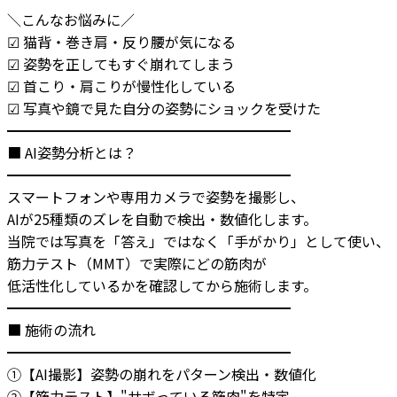
＼こんなお悩みに／

☑ 猫背・巻き肩・反り腰が気になる

☑ 姿勢を正してもすぐ崩れてしまう

☑ 首こり・肩こりが慢性化している

☑ 写真や鏡で見た自分の姿勢にショックを受けた

━━━━━━━━━━━━━━━━━━━━

■ AI姿勢分析とは？

━━━━━━━━━━━━━━━━━━━━

スマートフォンや専用カメラで姿勢を撮影し、

AIが25種類のズレを自動で検出・数値化します。

当院では写真を「答え」ではなく「手がかり」として使い、

筋力テスト（MMT）で実際にどの筋肉が

低活性化しているかを確認してから施術します。

━━━━━━━━━━━━━━━━━━━━

■ 施術の流れ

━━━━━━━━━━━━━━━━━━━━

①【AI撮影】姿勢の崩れをパターン検出・数値化

②【筋力テスト】"サボっている筋肉"を特定
