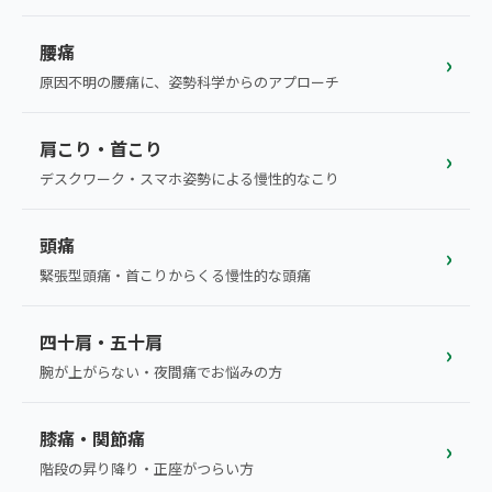
こころ整体院グループについて
東北
股関節の痛み
腰痛
初めての方へ
›
ご予約はこちら
仙台エリア（4院）
原因不明の腰痛に、姿勢科学からのアプローチ
産後の不調・体型の崩れ
giversメソッドGIFT
関東
OUR CONCEPT
骨盤の傾き・歪み
肩こり・首こり
研究・論文
›
とらわれないカラダを。
池袋エリア（3院）
デスクワーク・スマホ姿勢による慢性的なこり
坐骨神経痛
医師・専門家からの推薦
新宿エリア（3院）
頭痛
眼精疲労
›
メディア・実績
高田馬場エリア（2院）
緊張型頭痛・首こりからくる慢性的な頭痛
ぎっくり腰
理想の通院期間について
亀戸エリア（2院）
四十肩・五十肩
寝違え
›
お客様の声
腕が上がらない・夜間痛でお悩みの方
町田エリア（2院）
姿勢矯正
お知らせ
立川エリア（2院）
膝痛・関節痛
›
疲労回復
コラム
階段の昇り降り・正座がつらい方
中国