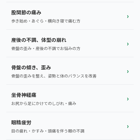
ランナー膝
広島エリア（4院）
股関節の痛み
›
ゴルフ
歩き始め・あぐら・横向き寝で痛む方
九州
テニス
福岡エリア（9院）
産後の不調、体型の崩れ
›
ヨガ・ピラティス
骨盤の歪み・産後の不調でお悩みの方
鹿児島エリア（3院）
骨盤の傾き、歪み
→ エリア一覧（全11エリア）
›
骨盤の歪みを整え、姿勢と体のバランスを改善
坐骨神経痛
›
お尻から足にかけてのしびれ・痛み
眼精疲労
›
目の疲れ・かすみ・頭痛を伴う眼の不調