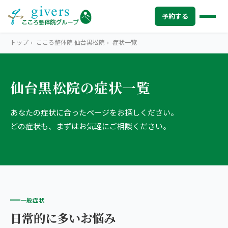
予約する
トップ
›
こころ整体院 仙台黒松院
›
症状一覧
仙台黒松院の症状一覧
HOME
トップ
あなたの症状に合ったページをお探しください。
SYMPTOMS
症状から探す
どの症状も、まずはお気軽にご相談ください。
腰痛
MENU
メニューから探す
肩こり・首こり
STORE
店舗一覧
頭痛
AREA
エリアから探す
一般症状
北海道
四十肩・五十肩
ABOUT US
私たちについて
日常的に多いお悩み
札幌エリア（13院）
膝痛・関節痛