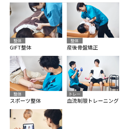
整体
整体
産後骨盤矯正
GIFT整体
整体
トレー
スポーツ整体
血流制限トレーニング
ニング