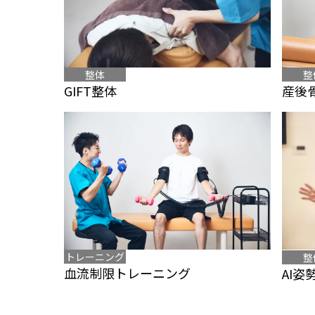
整
整体
産後
GIFT整体
トレーニング
整
血流制限トレーニング
AI姿