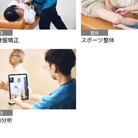
体
整体
骨盤矯正
スポーツ整体
体
勢分析