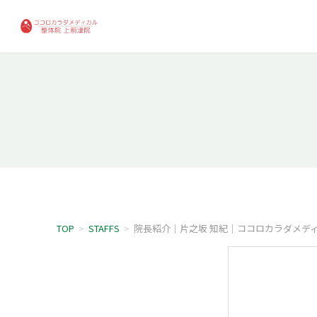
TOP
>
STAFFS
>
院長紹介｜片之坂 知紀｜ココロカラダメデ