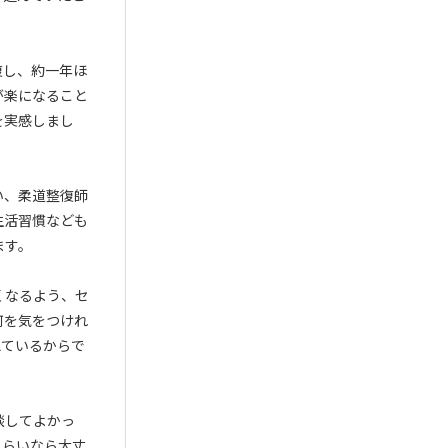
復し、約一年ほ
が楽になること
を実感しまし
い、柔道整復師
生活習慣なども
ます。
くなるよう、セ
何を気をつけれ
えているからで
談してよかっ
くらいなら大丈