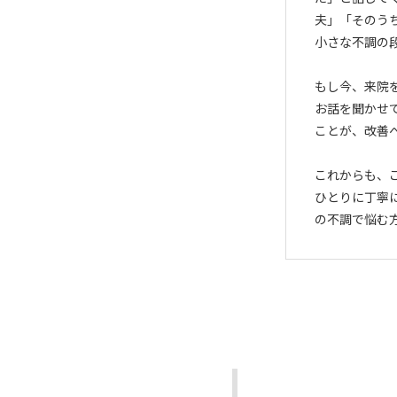
夫」「そのう
小さな不調の
もし今、来院
お話を聞かせ
ことが、改善
これからも、
ひとりに丁寧
の不調で悩む
ス
ス
ス