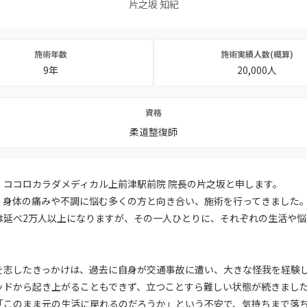
片之坂 知紀
施術年数
施術実績人数(概算)
9年
20,000人
資格
柔道整復師
。ココロカラダメディカル上前津駅前院 院長の片之坂と申します。
、身体の痛みや不調に悩む多くの方と向き合い、施術を行ってきました
は延べ2万人以上になりますが、その一人ひとりに、それぞれの生活や悩
を志したきっかけは、過去に自身が交通事故に遭い、大きな怪我を経験
ッドから起き上がることもできず、立つことすら難しい状態が続きまし
「このまま元の生活に戻れるのだろうか」という不安で、気持ちまで落