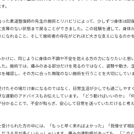
ます。
会った柔道整復師の先生の施術とリハビリによって、少しずつ身体は回
に支障のない状態まで戻ることができました。この経験を通して、身体
きになれること、そして施術者の存在がどれほど大きな支えになるのか
っかけに、同じように身体の不調や不安を抱える方の力になりたいと思
した。施術では、痛みのある部分だけを見るのではなく、姿勢や動き、
体を確認し、その方に合った無理のない施術を行うことを大切にしてい
受けたその場だけ楽になるのではなく、日常生活が少しでも過ごしやす
単な運動のアドバイスもお伝えしています。「どう動けばいいのか」「
が分かることで、不安が和らぎ、安心して日常を送っていただけると考
を受けられた方の中には、「もっと早く来ればよかった」「我慢せず相
くださる方が多くいらっしゃいます。痛みや違和感があっても、「この