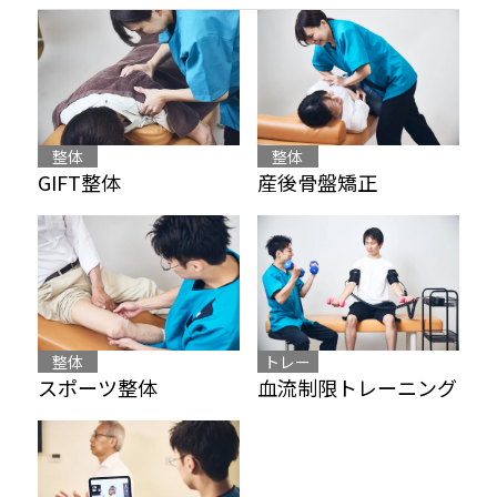
整体
整体
産後骨盤矯正
GIFT整体
整体
トレー
スポーツ整体
血流制限トレーニング
ニング