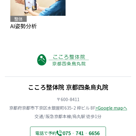
整体
AI姿勢分析
こころ整体院 京都四条烏丸院
〒600-8411
京都府京都市下京区水銀屋町635-2 梓ビル 8F
>Google mapへ
交通/ 阪急京都本線/烏丸駅 徒歩1分
075‐741‐6656
電話で予約