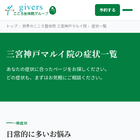
予約する
トップ
›
世界のこころ整体院 三宮神戸マルイ院
›
症状一覧
三宮神戸マルイ院の症状一覧
HOME
トップ
あなたの症状に合ったページをお探しください。
SYMPTOMS
症状から探す
どの症状も、まずはお気軽にご相談ください。
腰痛
MENU
メニューから探す
肩こり・首こり
STORE
店舗一覧
頭痛
AREA
エリアから探す
一般症状
北海道
四十肩・五十肩
ABOUT US
私たちについて
日常的に多いお悩み
札幌エリア（13院）
膝痛・関節痛