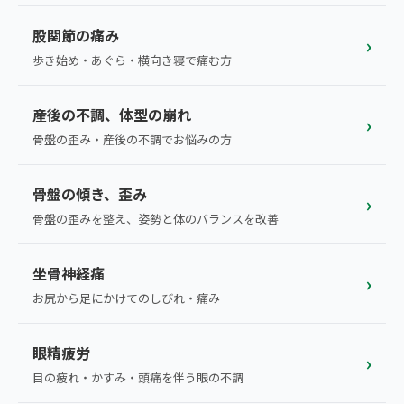
ランナー膝
広島エリア（4院）
股関節の痛み
›
ゴルフ
歩き始め・あぐら・横向き寝で痛む方
九州
テニス
福岡エリア（9院）
産後の不調、体型の崩れ
›
ヨガ・ピラティス
骨盤の歪み・産後の不調でお悩みの方
鹿児島エリア（3院）
骨盤の傾き、歪み
→ エリア一覧（全11エリア）
›
骨盤の歪みを整え、姿勢と体のバランスを改善
坐骨神経痛
›
お尻から足にかけてのしびれ・痛み
眼精疲労
›
目の疲れ・かすみ・頭痛を伴う眼の不調