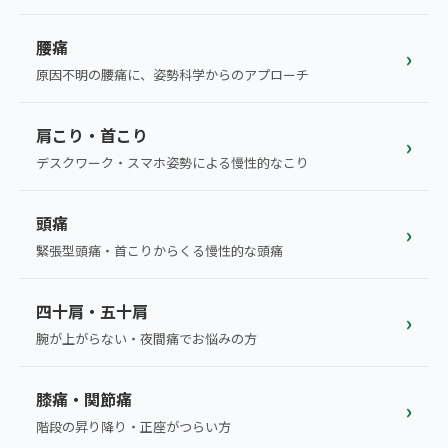
こころ整体院グループについて
東北
股関節の痛み
腰痛
初めての方へ
›
ご予約はこちら
仙台エリア（4院）
原因不明の腰痛に、姿勢科学からのアプローチ
産後の不調・体型の崩れ
giversメソッドGIFT
関東
OUR CONCEPT
骨盤の傾き・歪み
肩こり・首こり
研究・論文
›
とらわれないカラダを。
池袋エリア（3院）
デスクワーク・スマホ姿勢による慢性的なこり
坐骨神経痛
医師・専門家からの推薦
新宿エリア（3院）
頭痛
眼精疲労
›
メディア・実績
高田馬場エリア（2院）
緊張型頭痛・首こりからくる慢性的な頭痛
ぎっくり腰
理想の通院期間について
亀戸エリア（2院）
四十肩・五十肩
寝違え
›
お客様の声
腕が上がらない・夜間痛でお悩みの方
町田エリア（2院）
姿勢矯正
お知らせ
立川エリア（2院）
膝痛・関節痛
›
疲労回復
コラム
階段の昇り降り・正座がつらい方
中国