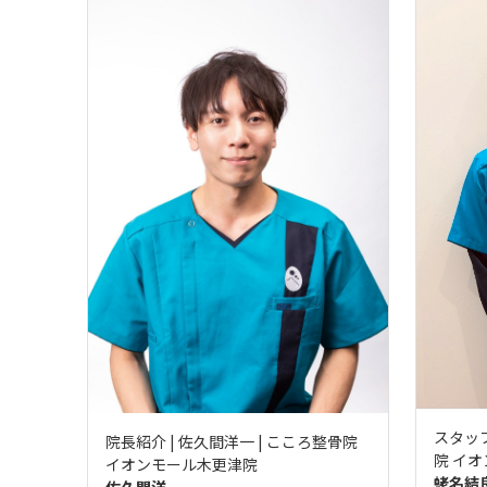
スタッ
院長紹介 | 佐久間洋一 | こころ整骨院
院 イ
イオンモール木更津院
蛯名結
佐久間洋一