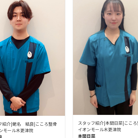
スタッフ紹介|本間日菜|こころ
フ紹介|蛯名 結良|こころ整骨
イオンモール木更津院
オンモール木更津院
本間日菜
良