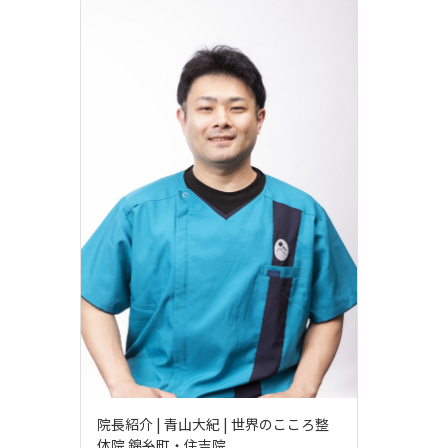
院長紹介 | 青山大紀 | 世界のこころ整
体院 錦糸町・住吉院