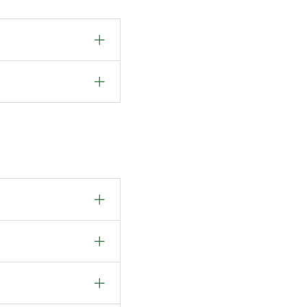
＋
＋
＋
＋
＋