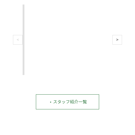
ス
ス
ス
タ
タ
タ
ッ
ッ
ッ
池
鈴
阿
フ
フ
フ
田
木
相
紹
紹
紹
悠
翔
孝
介|
介|
介|
貴
太
ス
<
>
池
鈴
阿
ス
ス
タ
田
木
相
タ
タ
悠
翔
孝|
ッ
貴|
太|
こ
ッ
ッ
フ
こ
こ
こ
フ
フ
こ
こ
ろ
ろ
ろ
整
整
整
体
体
体
院
院
院
土
土
土
浦
浦
浦
院
院
院
・
スタッフ紹介一覧