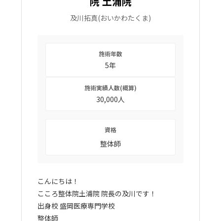
院 土浦院
及川拓真
(おいかわたくま)
施術年数
5年
施術実績人数(概算)
30,000人
資格
整体師
こんにちは！
こころ整体院土浦院 院長の及川です！
出身校 盛岡医療専門学校
整体師