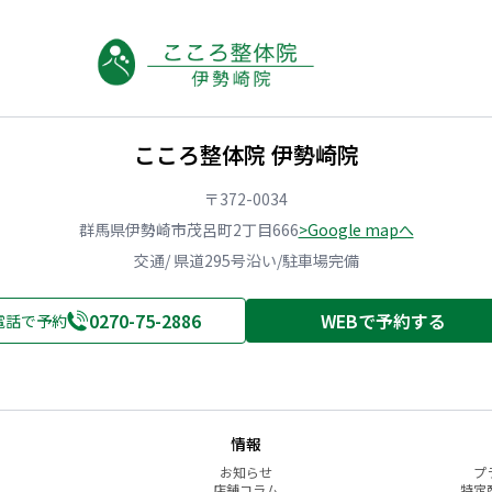
こころ整体院 伊勢崎院
〒372-0034
群馬県伊勢崎市茂呂町2丁目666
>Google mapへ
交通/ 県道295号沿い/駐車場完備
0270-75-2886
WEBで予約する
電話で予約
情報
お知らせ
プ
店舗コラム
特定