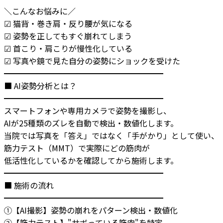
＼こんなお悩みに／

☑ 猫背・巻き肩・反り腰が気になる

☑ 姿勢を正してもすぐ崩れてしまう

☑ 首こり・肩こりが慢性化している

☑ 写真や鏡で見た自分の姿勢にショックを受けた

━━━━━━━━━━━━━━━━━━━━

■ AI姿勢分析とは？

━━━━━━━━━━━━━━━━━━━━

スマートフォンや専用カメラで姿勢を撮影し、

AIが25種類のズレを自動で検出・数値化します。

当院では写真を「答え」ではなく「手がかり」として使い、

筋力テスト（MMT）で実際にどの筋肉が

低活性化しているかを確認してから施術します。

━━━━━━━━━━━━━━━━━━━━

■ 施術の流れ

━━━━━━━━━━━━━━━━━━━━

①【AI撮影】姿勢の崩れをパターン検出・数値化

②【筋力テスト】"サボっている筋肉"を特定
