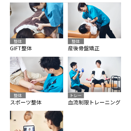
整体
整体
産後骨盤矯正
GIFT整体
整体
トレー
スポーツ整体
血流制限トレーニング
ニング