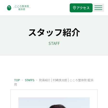
アクセス
スタッフ紹介
STAFF
TOP
>
STAFFS
>
院長紹介 | 村嶋慎太郎 | こころ整体院 姪浜
院