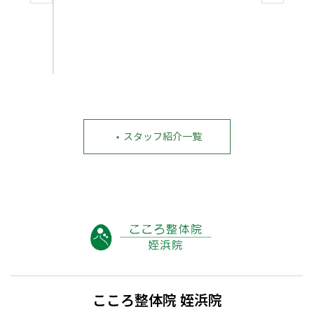
田
タ
百
花|
ッ
こ
フ
こ
ろ
整
体
院
姪
浜
院
・
スタッフ紹介一覧
こころ整体院 姪浜院