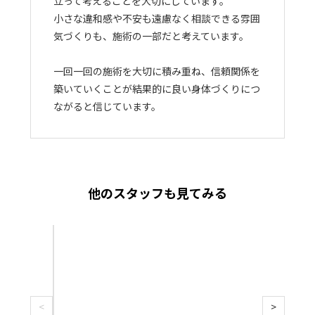
立って考えることを大切にしています。
小さな違和感や不安も遠慮なく相談できる雰囲
気づくりも、施術の一部だと考えています。
一回一回の施術を大切に積み重ね、信頼関係を
築いていくことが結果的に良い身体づくりにつ
ながると信じています。
他のスタッフも見てみる
ス
タ
ッ
吉
フ
田
紹
百
介|
花
<
>
吉
ス