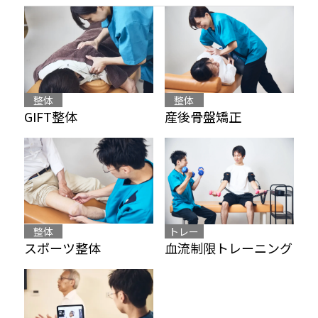
整体
整体
産後骨盤矯正
GIFT整体
整体
トレー
スポーツ整体
血流制限トレーニング
ニング