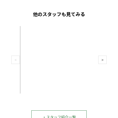
他のスタッフも見てみる
院
ス
長
タ
紹
ッ
棚
中
介
フ
橋
島
|
紹
裕
大
棚
介|
貴
治
橋
中
2017
ス
<
>
裕
島
年
タ
貴
大
入
|
治|
社
ッ
こ
こ
フ
院
こ
こ
長
ろ
ろ
整
整
体
体
院
院
湘
湘
南
南
藤
藤
沢
沢
オ
オ
・
スタッフ紹介一覧