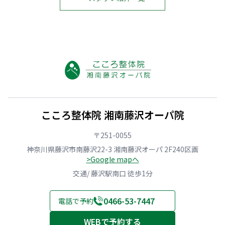
ー
ー
パ
パ
院
院
こころ整体院 湘南藤沢オーパ院
〒251-0055
神奈川県藤沢市南藤沢22-3 湘南藤沢オーパ 2F240区画
>Google mapへ
交通/ 藤沢駅南口 徒歩1分
0466-53-7447
電話で予約
WEBで予約する