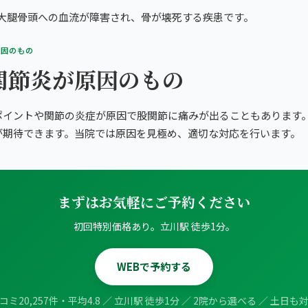
 大腿骨頭への血流が障害され、骨が壊死する疾患です。
原因のもの
関節炎が原因のもの
ポイントや関節の炎症が原因で股関節に痛みが出ることもあります
が期待できます。当院では原因を見極め、適切な対応を行います。
まずはお気軽にご予約ください
初回特別価格あり。立川駅 徒歩1分。
WEBで予約する
コミ20,257件・平均4.8 ／ 立川駅 徒歩1分 ／ 2院から選べる ／ 土日も