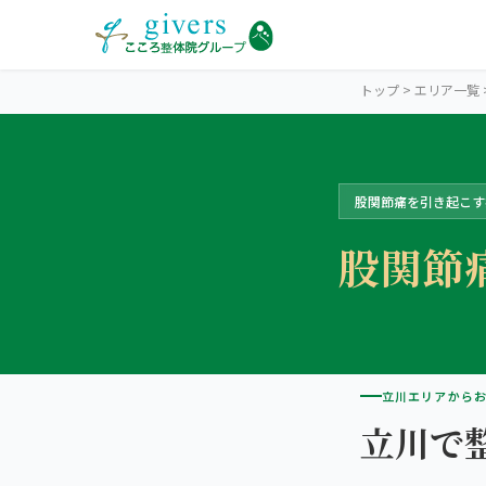
トップ
>
エリア一覧
股関節痛を引き起こす
TACHIKAWA
立川エリアトップ
股関節
STORES
立川2院から探す
ココロカラダメディカル 立川南口院
SYMPTOMS
症状から探す
立川エリアから
ココロカラダメディカル整体院 立川北口院
肩こり・首こり
立川で
INFO
立川エリアの情報
2院の比較・選び方
腰痛