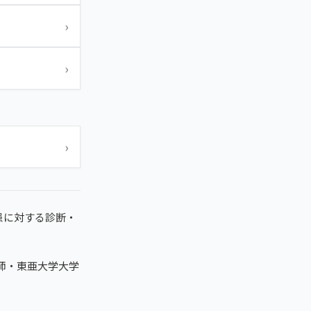
›
›
›
患に対する診断・
復師・東亜大学大学