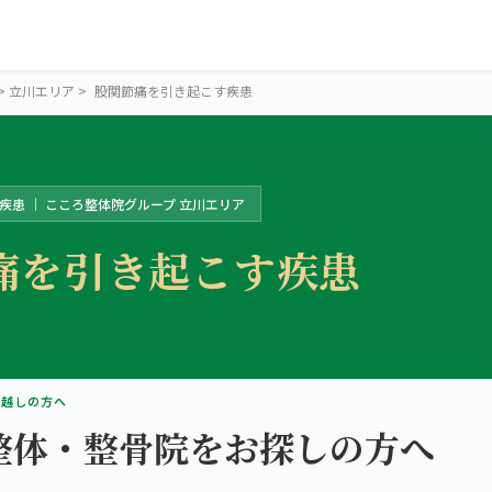
>
立川エリア
>
股関節痛を引き起こす疾患
疾患 ｜ こころ整体院グループ 立川エリア
痛を引き起こす疾患
TACHIKAWA AREA
立川の2院か
お越しの方へ
整体・整骨院をお探しの方へ
ら、