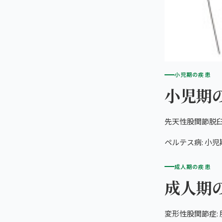
小児期の疾患
小児期
先天性股関節脱臼
ペルテス病: 小
成人期の疾患
成人期
変形性股関節症: