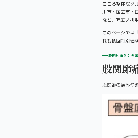
初めての方へ
こころ整体院グル
TRUST
信頼の根拠
川市・国立市・
頭痛・偏頭痛
料金
など、幅広い利
お客様の声
ABOUT US
こころ整体院について
膝痛
このページでは
アクセス・営業時間
スタッフ紹介
giversメソッドGIFT
れも初回特別価格
ぎっくり腰
よくある質問
メディア掲載
股関節痛を引き
研究・論文
股関節
立川2院から予約する
股関節痛
ご予約・お問い合わせ
医師・専門家の推薦
ブランド全体トップ（全国125院）
五十肩
股関節の痛みや
全国の店舗一覧
猫背・姿勢矯正
椎間板ヘルニア