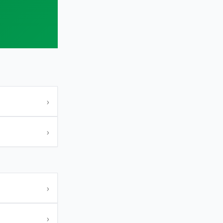
›
›
›
›